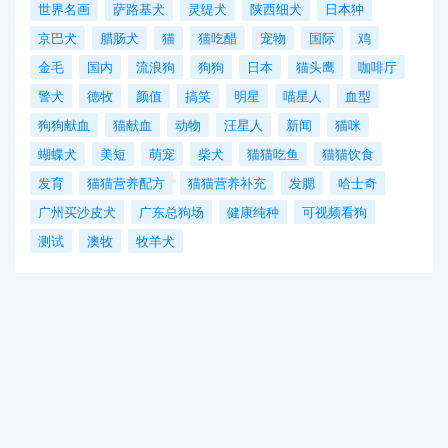
世界名画
萨路基犬
灵缇犬
陕西细犬
日本狆
京巴犬
腊肠犬
猫
猫吃醋
宠物
国际
鸡
金毛
国内
流浪狗
狗狗
日本
猫头鹰
咖啡厅
警犬
德牧
颜值
搞笑
明星
喵星人
血型
狗狗献血
猫献血
动物
汪星人
新闻
猫咪
蝴蝶犬
美短
萌宠
柴犬
猫猫吃鱼
猫猫饮食
发育
猫猫营养配方
猫猫营养补充
发腮
哈士奇
广州买沙皮犬
广东总狗场
健康纯种
可视频看狗
测试
澳牧
牧羊犬