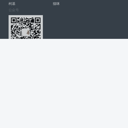
柯基
猫咪
公众号
爱宠网 南宁博大高科计算机有限公司 版权所有 © 2022. All Rights
Reserved. lovepet.cn
网站展示的品牌信息和数据，是基于互联网大数据及品牌方的公开信息，
收集整理客观呈现，仅提供参考使用，不代表网站支持观点；如有侵权、
错误信息，请及时联系我们更正或删除！
商务联系微信: 18977110085 分享更多宠物故事和萌宠趣味
博大软件
盈门
ManualLib
桂ICP备17004674号-20