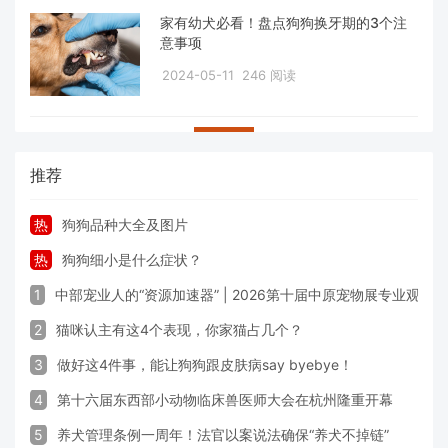
家有幼犬必看！盘点狗狗换牙期的3个注
意事项
2024-05-11
246 阅读
推荐
热
狗狗品种大全及图片
热
狗狗细小是什么症状？
1
中部宠业人的“资源加速器” | 2026第十届中原宠物展专业观众
2
猫咪认主有这4个表现，你家猫占几个？
3
做好这4件事，能让狗狗跟皮肤病say byebye！
4
第十六届东西部小动物临床兽医师大会在杭州隆重开幕
5
养犬管理条例一周年！法官以案说法确保“养犬不掉链”