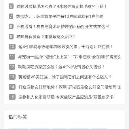
6
猫咪讨厌梳毛怎么办？4步教你搞定梳毛难的问题！
7
数据统计：韩国首尔平均每10户家庭就有1户养狗
8
养狗必看！狗狗绝育术后护理的正确打开方式在这里
9
猫咪挑食厌食？那就该这么治它！
10
这4件容易导致老年猫咪瘫痪的事，千万别让它们做！
11
与宠物一起抽中恋爱“上上签”！“四季恋歌·爱在闵行”携宠交友
12
狗狗疯狂拆家怎么破？这4个小诀窍省心又省钱！
13
英短猫VS美短猫，除了国籍它们之间还有什么区别？
14
打造宠物友好新地标！深圳“罗湖区宠物友好空间活动周”启动
15
宠物拟人化消费明显 专家建议产品应满足“双视角需求”
热门标签