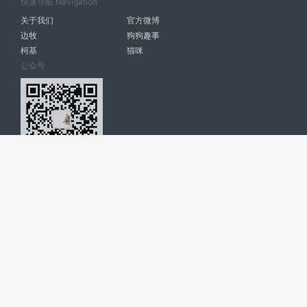
快速导航 Navigation
关于我们
官方微博
边牧
狗狗趣事
柯基
猫咪
公众号
爱宠网 南宁博大高科计算机有限公司 版权所有 © 2022. All Rights
Reserved. lovepet.cn
网站展示的品牌信息和数据，是基于互联网大数据及品牌方的公开信息，
收集整理客观呈现，仅提供参考使用，不代表网站支持观点；如有侵权、
错误信息，请及时联系我们更正或删除！
商务联系微信: 18977110085 分享更多宠物故事和萌宠趣味
博大软件
盈门
ManualLib
桂ICP备17004674号-20