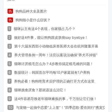
热
狗狗品种大全及图片
热
狗狗细小是什么症状？
1
猫咪认主有这4个表现，你家猫占几个？
2
做好这4件事，能让狗狗跟皮肤病say byebye！
3
第十六届东西部小动物临床兽医师大会在杭州隆重开幕
4
养犬管理条例一周年！法官以案说法确保“养犬不掉链”
5
猫咪讨厌梳毛怎么办？4步教你搞定梳毛难的问题！
6
数据统计：韩国首尔平均每10户家庭就有1户养狗
7
养狗必看！狗狗绝育术后护理的正确打开方式在这里
8
猫咪挑食厌食？那就该这么治它！
9
这4件容易导致老年猫咪瘫痪的事，千万别让它们做！
10
与宠物一起抽中恋爱“上上签”！“四季恋歌·爱在闵行”携宠交