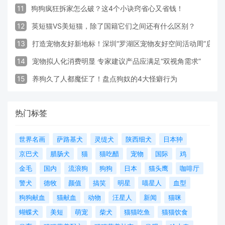
11
狗狗疯狂拆家怎么破？这4个小诀窍省心又省钱！
12
英短猫VS美短猫，除了国籍它们之间还有什么区别？
13
打造宠物友好新地标！深圳“罗湖区宠物友好空间活动周”启动
14
宠物拟人化消费明显 专家建议产品应满足“双视角需求”
15
养狗久了人都魔怔了！盘点狗奴的4大怪癖行为
热门标签
世界名画
萨路基犬
灵缇犬
陕西细犬
日本狆
京巴犬
腊肠犬
猫
猫吃醋
宠物
国际
鸡
金毛
国内
流浪狗
狗狗
日本
猫头鹰
咖啡厅
警犬
德牧
颜值
搞笑
明星
喵星人
血型
狗狗献血
猫献血
动物
汪星人
新闻
猫咪
蝴蝶犬
美短
萌宠
柴犬
猫猫吃鱼
猫猫饮食