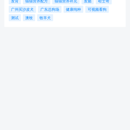
发育
猫猫营养配方
猫猫营养补充
发腮
哈士奇
广州买沙皮犬
广东总狗场
健康纯种
可视频看狗
测试
澳牧
牧羊犬