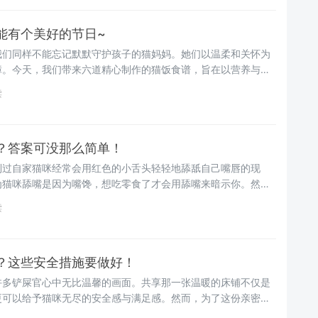
能有个美好的节日~
我们同样不能忘记默默守护孩子的猫妈妈。她们以温柔和关怀为
障。今天，我们带来六道精心制作的猫饭食谱，旨在以营养与美
让爱意在美食中流淌。接下来，让我们一起探索这些猫饭的制作
读
？答案可没那么简单！
到过自家猫咪经常会用红色的小舌头轻轻地舔舐自己嘴唇的现
为猫咪舔嘴是因为嘴馋，想吃零食了才会用舔嘴来暗示你。然
的那么简单吗？接下来，就让我们一起探索猫咪舔嘴这一行为背
读
？这些安全措施要做好！
许多铲屎官心中无比温馨的画面。共享那一张温暖的床铺不仅是
更可以给予猫咪无尽的安全感与满足感。然而，为了这份亲密与
些细节以确保共眠时光的愉悦与安全。