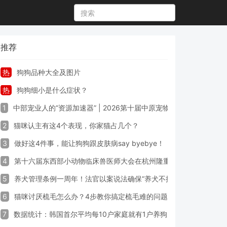
推荐
热
狗狗品种大全及图片
热
狗狗细小是什么症状？
1
中部宠业人的“资源加速器” | 2026第十届中原宠物展专业观众预登
2
猫咪认主有这4个表现，你家猫占几个？
3
做好这4件事，能让狗狗跟皮肤病say byebye！
4
第十六届东西部小动物临床兽医师大会在杭州隆重开幕
5
养犬管理条例一周年！法官以案说法确保“养犬不掉链”
6
猫咪讨厌梳毛怎么办？4步教你搞定梳毛难的问题！
7
数据统计：韩国首尔平均每10户家庭就有1户养狗