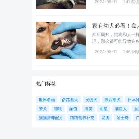
2024-05-11
241 阅
家有幼犬必看！盘
众所周知，狗狗和人一
理，那么很可能导致狗
做，才能让狗狗轻松度
2024-05-11
246 阅
热门标签
世界名画
萨路基犬
灵缇犬
陕西细犬
日本
警犬
德牧
颜值
搞笑
明星
喵星人
血
猫猫营养配方
猫猫营养补充
发腮
哈士奇