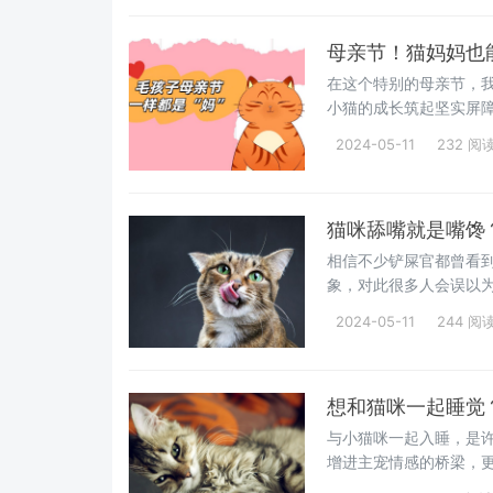
母亲节！猫妈妈也
在这个特别的母亲节，
小猫的成长筑起坚实屏
味犒劳辛勤的猫妈妈，
2024-05-11
232 阅
奥秘吧！
猫咪舔嘴就是嘴馋
相信不少铲屎官都曾看
象，对此很多人会误以
而，事实真的如我们想
2024-05-11
244 阅
后可能隐藏的小秘密吧~
想和猫咪一起睡觉
与小猫咪一起入睡，是
增进主宠情感的桥梁，
和谐，我们仍需留心一