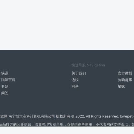
快速导航 Navigation
快讯
关于我们
官方微博
猫咪百科
边牧
狗狗趣事
专题
柯基
猫咪
问答
宠网 南宁博大高科计算机有限公司 版权所有 © 2022. All Rights Reserved. lovepet.
及品牌方的公开信息，收集整理客观呈现，仅提供参考使用，不代表网站支持观点；
商务联系微信: 18977110085 分享更多宠物故事和萌宠趣味