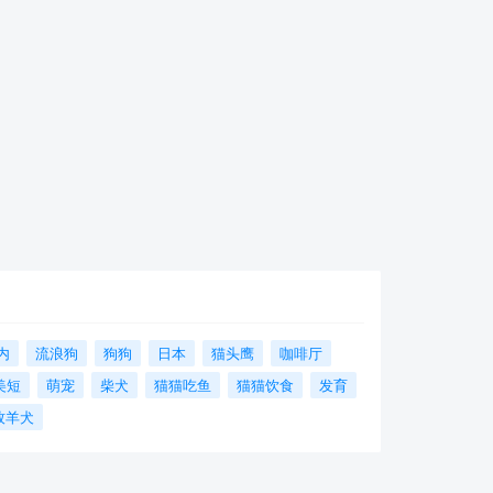
内
流浪狗
狗狗
日本
猫头鹰
咖啡厅
美短
萌宠
柴犬
猫猫吃鱼
猫猫饮食
发育
牧羊犬