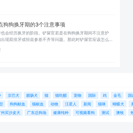
读
点狗狗换牙期的3个注意事项
样也会经历换牙的阶段。铲屎官若是在狗狗换牙期间不注意护
狗出现双排牙或恒齿参差不齐等问题。那此时铲屎官应该怎么
过这段时期，长出一口漂亮又坚固的美齿呢？
读
狆
京巴犬
腊肠犬
猫
猫吃醋
宠物
国际
鸡
金毛
国
型
狗狗献血
猫献血
动物
汪星人
新闻
猫咪
蝴蝶犬
广州买沙皮犬
广东总狗场
健康纯种
可视频看狗
测试
澳牧