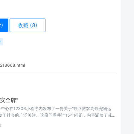
2
)
收藏 (8)
费
/218668.html
安全牌”
中心在12306小程序内发布了一份关于“铁路旅客高铁宠物运
发了社会的广泛关注。这份问卷共计15个问题，内容涵盖了减少
物运输服务的定价标准以及提前预约的时长等关键议题。
读