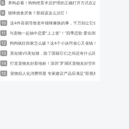
8
养狗必看！狗狗绝育术后护理的正确打开方式在这里
9
猫咪挑食厌食？那就该这么治它！
10
这4件容易导致老年猫咪瘫痪的事，千万别让它们做！
11
与宠物一起抽中恋爱“上上签”！“四季恋歌·爱在闵行”携宠交友引领
12
狗狗疯狂拆家怎么破？这4个小诀窍省心又省钱！
13
英短猫VS美短猫，除了国籍它们之间还有什么区别？
14
打造宠物友好新地标！深圳“罗湖区宠物友好空间活动周”启动
15
宠物拟人化消费明显 专家建议产品应满足“双视角需求”