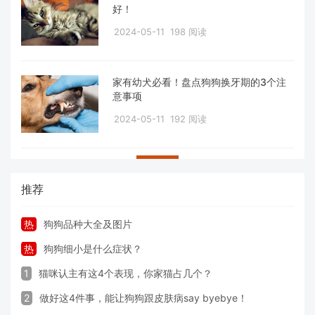
好！
2024-05-11
198 阅读
家有幼犬必看！盘点狗狗换牙期的3个注
意事项
2024-05-11
192 阅读
推荐
热
狗狗品种大全及图片
热
狗狗细小是什么症状？
1
猫咪认主有这4个表现，你家猫占几个？
2
做好这4件事，能让狗狗跟皮肤病say byebye！