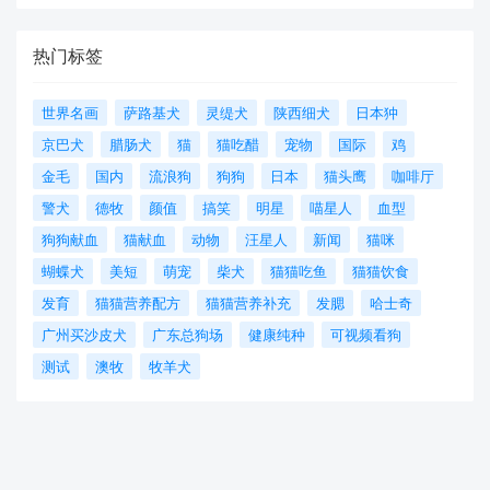
热门标签
世界名画
萨路基犬
灵缇犬
陕西细犬
日本狆
京巴犬
腊肠犬
猫
猫吃醋
宠物
国际
鸡
金毛
国内
流浪狗
狗狗
日本
猫头鹰
咖啡厅
警犬
德牧
颜值
搞笑
明星
喵星人
血型
狗狗献血
猫献血
动物
汪星人
新闻
猫咪
蝴蝶犬
美短
萌宠
柴犬
猫猫吃鱼
猫猫饮食
发育
猫猫营养配方
猫猫营养补充
发腮
哈士奇
广州买沙皮犬
广东总狗场
健康纯种
可视频看狗
测试
澳牧
牧羊犬