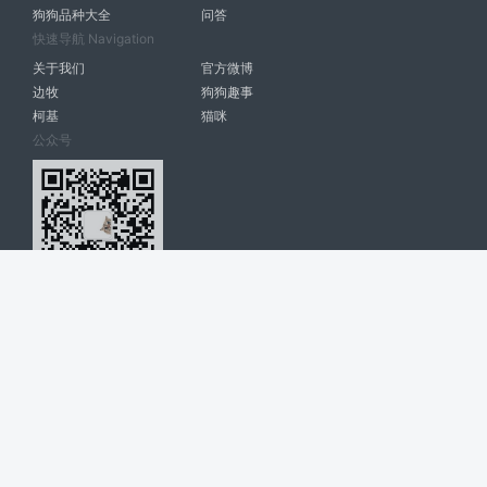
狗狗品种大全
问答
快速导航 Navigation
关于我们
官方微博
边牧
狗狗趣事
柯基
猫咪
公众号
爱宠网 南宁博大高科计算机有限公司 版权所有 © 2022. All Rights
Reserved. lovepet.cn
网站展示的品牌信息和数据，是基于互联网大数据及品牌方的公开信息，
收集整理客观呈现，仅提供参考使用，不代表网站支持观点；如有侵权、
错误信息，请及时联系我们更正或删除！
商务联系微信: 18977110085 分享更多宠物故事和萌宠趣味
博大软件
盈门
ManualLib
桂ICP备17004674号-20