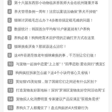
3
第十六届东西部小动物临床兽医师大会在杭州隆重开幕
4
养犬管理条例一周年！法官以案说法确保“养犬不掉链”
5
猫咪讨厌梳毛怎么办？4步教你搞定梳毛难的问题！
6
数据统计：韩国首尔平均每10户家庭就有1户养狗
7
养狗必看！狗狗绝育术后护理的正确打开方式在这里
8
猫咪挑食厌食？那就该这么治它！
9
这4件容易导致老年猫咪瘫痪的事，千万别让它们做！
10
与宠物一起抽中恋爱“上上签”！“四季恋歌·爱在闵行”携宠交
11
狗狗疯狂拆家怎么破？这4个小诀窍省心又省钱！
12
英短猫VS美短猫，除了国籍它们之间还有什么区别？
13
打造宠物友好新地标！深圳“罗湖区宠物友好空间活动周”启动
14
宠物拟人化消费明显 专家建议产品应满足“双视角需求”
15
养狗久了人都魔怔了！盘点狗奴的4大怪癖行为