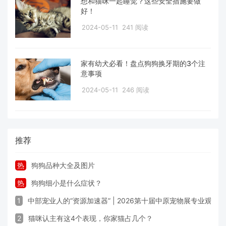
想和猫咪一起睡觉？这些安全措施要做
好！
2024-05-11
241 阅读
家有幼犬必看！盘点狗狗换牙期的3个注
意事项
2024-05-11
246 阅读
推荐
热
狗狗品种大全及图片
热
狗狗细小是什么症状？
1
中部宠业人的“资源加速器” | 2026第十届中原宠物展专业观众
2
猫咪认主有这4个表现，你家猫占几个？