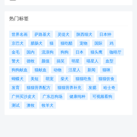
热门标签
世界名画
萨路基犬
灵缇犬
陕西细犬
日本狆
京巴犬
腊肠犬
猫
猫吃醋
宠物
国际
鸡
金毛
国内
流浪狗
狗狗
日本
猫头鹰
咖啡厅
警犬
德牧
颜值
搞笑
明星
喵星人
血型
狗狗献血
猫献血
动物
汪星人
新闻
猫咪
蝴蝶犬
美短
萌宠
柴犬
猫猫吃鱼
猫猫饮食
发育
猫猫营养配方
猫猫营养补充
发腮
哈士奇
广州买沙皮犬
广东总狗场
健康纯种
可视频看狗
测试
澳牧
牧羊犬