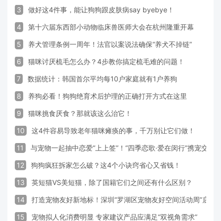
3
做好这4件事，能让狗狗跟皮肤病say byebye！
4
第十六届东西部小动物临床兽医师大会在杭州隆重开幕
5
养犬管理条例一周年！法官以案说法确保“养犬不掉链”
6
猫咪讨厌梳毛怎么办？4步教你搞定梳毛难的问题！
7
数据统计：韩国首尔平均每10户家庭就有1户养狗
8
养狗必看！狗狗绝育术后护理的正确打开方式在这里
9
猫咪挑食厌食？那就该这么治它！
10
这4件容易导致老年猫咪瘫痪的事，千万别让它们做！
11
与宠物一起抽中恋爱“上上签”！“四季恋歌·爱在闵行”携宠交友
12
狗狗疯狂拆家怎么破？这4个小诀窍省心又省钱！
13
英短猫VS美短猫，除了国籍它们之间还有什么区别？
14
打造宠物友好新地标！深圳“罗湖区宠物友好空间活动周”启动
15
宠物拟人化消费明显 专家建议产品应满足“双视角需求”