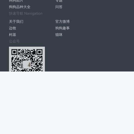
狗狗图片
专题
狗狗品种大全
问答
快速导航 Navigation
关于我们
官方微博
边牧
狗狗趣事
柯基
猫咪
公众号
爱宠网 南宁博大高科计算机有限公司 版权所有 © 2022. All Rights
Reserved. lovepet.cn
网站展示的品牌信息和数据，是基于互联网大数据及品牌方的公开信息，
收集整理客观呈现，仅提供参考使用，不代表网站支持观点；如有侵权、
错误信息，请及时联系我们更正或删除！
商务联系微信: 18977110085 分享更多宠物故事和萌宠趣味
博大软件
盈门
ManualLib
桂ICP备17004674号-20