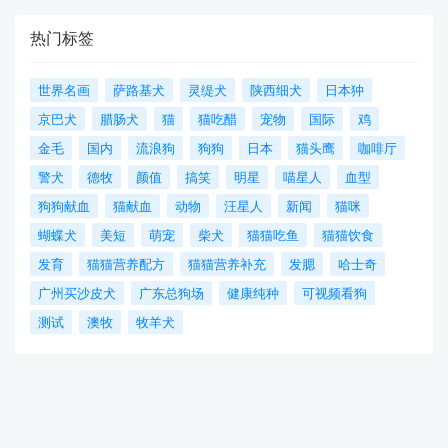
热门标签
世界名画
萨路基犬
灵缇犬
陕西细犬
日本狆
京巴犬
腊肠犬
猫
猫吃醋
宠物
国际
鸡
金毛
国内
流浪狗
狗狗
日本
猫头鹰
咖啡厅
警犬
德牧
颜值
搞笑
明星
喵星人
血型
狗狗献血
猫献血
动物
汪星人
新闻
猫咪
蝴蝶犬
美短
萌宠
柴犬
猫猫吃鱼
猫猫饮食
发育
猫猫营养配方
猫猫营养补充
发腮
哈士奇
广州买沙皮犬
广东总狗场
健康纯种
可视频看狗
测试
澳牧
牧羊犬