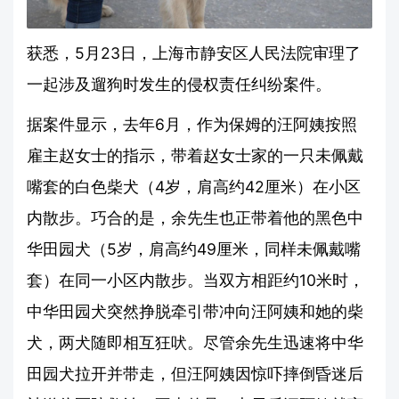
获悉，5月23日，上海市静安区人民法院审理了
一起涉及遛狗时发生的侵权责任纠纷案件。
据案件显示，去年6月，作为保姆的汪阿姨按照
雇主赵女士的指示，带着赵女士家的一只未佩戴
嘴套的白色柴犬（4岁，肩高约42厘米）在小区
内散步。巧合的是，余先生也正带着他的黑色中
华田园犬（5岁，肩高约49厘米，同样未佩戴嘴
套）在同一小区内散步。当双方相距约10米时，
中华田园犬突然挣脱牵引带冲向汪阿姨和她的柴
犬，两犬随即相互狂吠。尽管余先生迅速将中华
田园犬拉开并带走，但汪阿姨因惊吓摔倒昏迷后