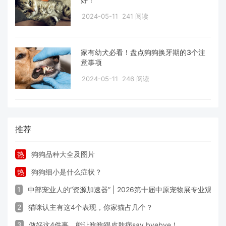
2024-05-11
241 阅读
家有幼犬必看！盘点狗狗换牙期的3个注
意事项
2024-05-11
246 阅读
推荐
热
狗狗品种大全及图片
热
狗狗细小是什么症状？
1
中部宠业人的“资源加速器” | 2026第十届中原宠物展专业观众
2
猫咪认主有这4个表现，你家猫占几个？
3
做好这4件事，能让狗狗跟皮肤病say byebye！