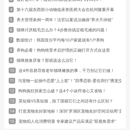
4
第十六届东西部小动物临床兽医师大会在杭州隆重开幕
5
养犬管理条例一周年！法官以案说法确保“养犬不掉链”
6
猫咪讨厌梳毛怎么办？4步教你搞定梳毛难的问题！
7
数据统计：韩国首尔平均每10户家庭就有1户养狗
8
养狗必看！狗狗绝育术后护理的正确打开方式在这里
9
猫咪挑食厌食？那就该这么治它！
10
这4件容易导致老年猫咪瘫痪的事，千万别让它们做！
11
与宠物一起抽中恋爱“上上签”！“四季恋歌·爱在闵行”携宠交友
12
狗狗疯狂拆家怎么破？这4个小诀窍省心又省钱！
13
英短猫VS美短猫，除了国籍它们之间还有什么区别？
14
打造宠物友好新地标！深圳“罗湖区宠物友好空间活动周”启动
15
宠物拟人化消费明显 专家建议产品应满足“双视角需求”