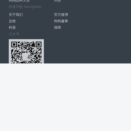
狗狗品种大全
问答
快速导航 Navigation
关于我们
官方微博
边牧
狗狗趣事
柯基
猫咪
公众号
爱宠网 南宁博大高科计算机有限公司 版权所有 © 2022. All Rights
Reserved. lovepet.cn
网站展示的品牌信息和数据，是基于互联网大数据及品牌方的公开信息，
收集整理客观呈现，仅提供参考使用，不代表网站支持观点；如有侵权、
错误信息，请及时联系我们更正或删除！
商务联系微信: 18977110085 分享更多宠物故事和萌宠趣味
博大软件
盈门
ManualLib
桂ICP备17004674号-20