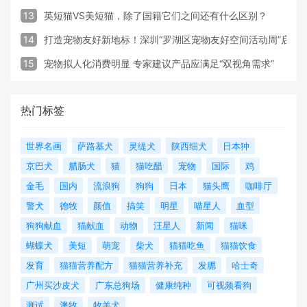
13
英短猫VS美短猫，除了国籍它们之间还有什么区别？
14
打造宠物友好新地标！深圳“罗湖区宠物友好空间活动周”启动
15
宠物拟人化消费明显 专家建议产品应满足“双视角需求”
热门标签
世界名画
萨路基犬
灵缇犬
陕西细犬
日本狆
京巴犬
腊肠犬
猫
猫吃醋
宠物
国际
鸡
金毛
国内
流浪狗
狗狗
日本
猫头鹰
咖啡厅
警犬
德牧
颜值
搞笑
明星
喵星人
血型
狗狗献血
猫献血
动物
汪星人
新闻
猫咪
蝴蝶犬
美短
萌宠
柴犬
猫猫吃鱼
猫猫饮食
发育
猫猫营养配方
猫猫营养补充
发腮
哈士奇
广州买沙皮犬
广东总狗场
健康纯种
可视频看狗
测试
澳牧
牧羊犬