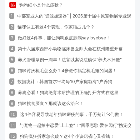
热
狗狗细小是什么症状？
1
中部宠业人的“资源加速器” | 2026第十届中原宠物展专业观众
2
猫咪认主有这4个表现，你家猫占几个？
3
做好这4件事，能让狗狗跟皮肤病say byebye！
4
第十六届东西部小动物临床兽医师大会在杭州隆重开幕
5
养犬管理条例一周年！法官以案说法确保“养犬不掉链”
6
猫咪讨厌梳毛怎么办？4步教你搞定梳毛难的问题！
7
数据统计：韩国首尔平均每10户家庭就有1户养狗
8
养狗必看！狗狗绝育术后护理的正确打开方式在这里
9
猫咪挑食厌食？那就该这么治它！
10
这4件容易导致老年猫咪瘫痪的事，千万别让它们做！
11
与宠物一起抽中恋爱“上上签”！“四季恋歌·爱在闵行”携宠交友
12
狗狗疯狂拆家怎么破？这4个小诀窍省心又省钱！