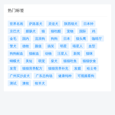
热门标签
世界名画
萨路基犬
灵缇犬
陕西细犬
日本狆
京巴犬
腊肠犬
猫
猫吃醋
宠物
国际
鸡
金毛
国内
流浪狗
狗狗
日本
猫头鹰
咖啡厅
警犬
德牧
颜值
搞笑
明星
喵星人
血型
狗狗献血
猫献血
动物
汪星人
新闻
猫咪
蝴蝶犬
美短
萌宠
柴犬
猫猫吃鱼
猫猫饮食
发育
猫猫营养配方
猫猫营养补充
发腮
哈士奇
广州买沙皮犬
广东总狗场
健康纯种
可视频看狗
测试
澳牧
牧羊犬