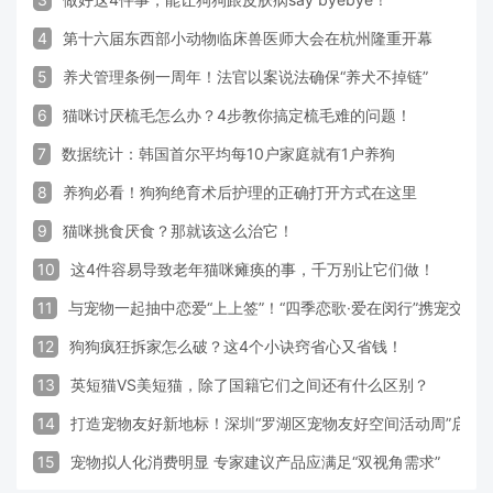
4
第十六届东西部小动物临床兽医师大会在杭州隆重开幕
5
养犬管理条例一周年！法官以案说法确保“养犬不掉链”
6
猫咪讨厌梳毛怎么办？4步教你搞定梳毛难的问题！
7
数据统计：韩国首尔平均每10户家庭就有1户养狗
8
养狗必看！狗狗绝育术后护理的正确打开方式在这里
9
猫咪挑食厌食？那就该这么治它！
10
这4件容易导致老年猫咪瘫痪的事，千万别让它们做！
11
与宠物一起抽中恋爱“上上签”！“四季恋歌·爱在闵行”携宠交友
12
狗狗疯狂拆家怎么破？这4个小诀窍省心又省钱！
13
英短猫VS美短猫，除了国籍它们之间还有什么区别？
14
打造宠物友好新地标！深圳“罗湖区宠物友好空间活动周”启动
15
宠物拟人化消费明显 专家建议产品应满足“双视角需求”