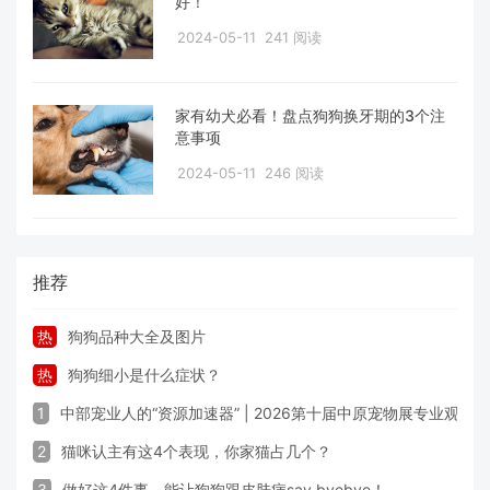
好！
2024-05-11
241 阅读
家有幼犬必看！盘点狗狗换牙期的3个注
意事项
2024-05-11
246 阅读
推荐
热
狗狗品种大全及图片
热
狗狗细小是什么症状？
1
中部宠业人的“资源加速器” | 2026第十届中原宠物展专业观众
2
猫咪认主有这4个表现，你家猫占几个？
3
做好这4件事，能让狗狗跟皮肤病say byebye！