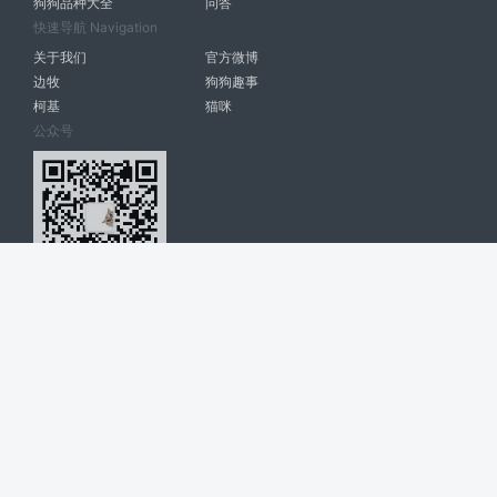
狗狗品种大全
问答
快速导航 Navigation
关于我们
官方微博
边牧
狗狗趣事
柯基
猫咪
公众号
爱宠网 南宁博大高科计算机有限公司 版权所有 © 2022. All Rights
Reserved. lovepet.cn
网站展示的品牌信息和数据，是基于互联网大数据及品牌方的公开信息，
收集整理客观呈现，仅提供参考使用，不代表网站支持观点；如有侵权、
错误信息，请及时联系我们更正或删除！
商务联系微信: 18977110085 分享更多宠物故事和萌宠趣味
博大软件
盈门
ManualLib
桂ICP备17004674号-20