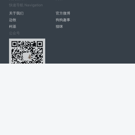
快速导航 Navigation
关于我们
官方微博
边牧
狗狗趣事
柯基
猫咪
公众号
爱宠网 南宁博大高科计算机有限公司 版权所有 © 2022. All Rights
Reserved. lovepet.cn
网站展示的品牌信息和数据，是基于互联网大数据及品牌方的公开信息，
收集整理客观呈现，仅提供参考使用，不代表网站支持观点；如有侵权、
错误信息，请及时联系我们更正或删除！
商务联系微信: 18977110085 分享更多宠物故事和萌宠趣味
博大软件
盈门
ManualLib
桂ICP备17004674号-20