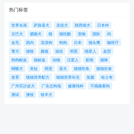
热门标签
世界名画
萨路基犬
灵缇犬
陕西细犬
日本狆
京巴犬
腊肠犬
猫
猫吃醋
宠物
国际
鸡
金毛
国内
流浪狗
狗狗
日本
猫头鹰
咖啡厅
警犬
德牧
颜值
搞笑
明星
喵星人
血型
狗狗献血
猫献血
动物
汪星人
新闻
猫咪
蝴蝶犬
美短
萌宠
柴犬
猫猫吃鱼
猫猫饮食
发育
猫猫营养配方
猫猫营养补充
发腮
哈士奇
广州买沙皮犬
广东总狗场
健康纯种
可视频看狗
测试
澳牧
牧羊犬