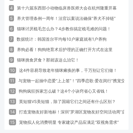
4
第十六届东西部小动物临床兽医师大会在杭州隆重开幕
5
养犬管理条例一周年！法官以案说法确保“养犬不掉链”
6
猫咪讨厌梳毛怎么办？4步教你搞定梳毛难的问题！
7
数据统计：韩国首尔平均每10户家庭就有1户养狗
8
养狗必看！狗狗绝育术后护理的正确打开方式在这里
9
猫咪挑食厌食？那就该这么治它！
10
这4件容易导致老年猫咪瘫痪的事，千万别让它们做！
11
与宠物一起抽中恋爱“上上签”！“四季恋歌·爱在闵行”携宠交友
12
狗狗疯狂拆家怎么破？这4个小诀窍省心又省钱！
13
英短猫VS美短猫，除了国籍它们之间还有什么区别？
14
打造宠物友好新地标！深圳“罗湖区宠物友好空间活动周”启动
15
宠物拟人化消费明显 专家建议产品应满足“双视角需求”