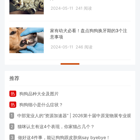
2024-05-11
241 阅读
家有幼犬必看！盘点狗狗换牙期的3个注
意事项
2024-05-11
246 阅读
推荐
热
狗狗品种大全及图片
热
狗狗细小是什么症状？
1
中部宠业人的“资源加速器” | 2026第十届中原宠物展专业观众
2
猫咪认主有这4个表现，你家猫占几个？
3
做好这4件事，能让狗狗跟皮肤病say byebye！