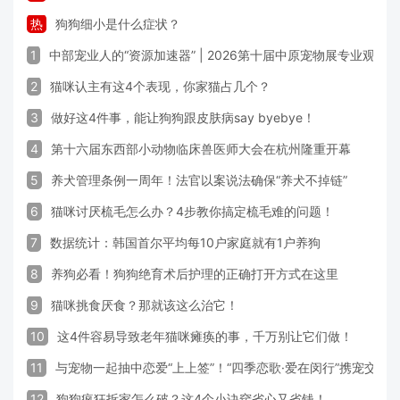
热
狗狗细小是什么症状？
1
中部宠业人的“资源加速器” | 2026第十届中原宠物展专业观众
2
猫咪认主有这4个表现，你家猫占几个？
3
做好这4件事，能让狗狗跟皮肤病say byebye！
4
第十六届东西部小动物临床兽医师大会在杭州隆重开幕
5
养犬管理条例一周年！法官以案说法确保“养犬不掉链”
6
猫咪讨厌梳毛怎么办？4步教你搞定梳毛难的问题！
7
数据统计：韩国首尔平均每10户家庭就有1户养狗
8
养狗必看！狗狗绝育术后护理的正确打开方式在这里
9
猫咪挑食厌食？那就该这么治它！
10
这4件容易导致老年猫咪瘫痪的事，千万别让它们做！
11
与宠物一起抽中恋爱“上上签”！“四季恋歌·爱在闵行”携宠交友
12
狗狗疯狂拆家怎么破？这4个小诀窍省心又省钱！