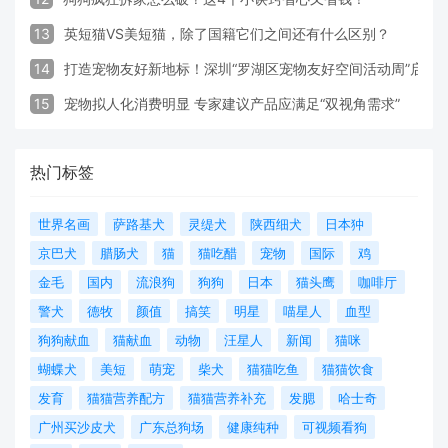
13
英短猫VS美短猫，除了国籍它们之间还有什么区别？
14
打造宠物友好新地标！深圳“罗湖区宠物友好空间活动周”启动
15
宠物拟人化消费明显 专家建议产品应满足“双视角需求”
热门标签
世界名画
萨路基犬
灵缇犬
陕西细犬
日本狆
京巴犬
腊肠犬
猫
猫吃醋
宠物
国际
鸡
金毛
国内
流浪狗
狗狗
日本
猫头鹰
咖啡厅
警犬
德牧
颜值
搞笑
明星
喵星人
血型
狗狗献血
猫献血
动物
汪星人
新闻
猫咪
蝴蝶犬
美短
萌宠
柴犬
猫猫吃鱼
猫猫饮食
发育
猫猫营养配方
猫猫营养补充
发腮
哈士奇
广州买沙皮犬
广东总狗场
健康纯种
可视频看狗