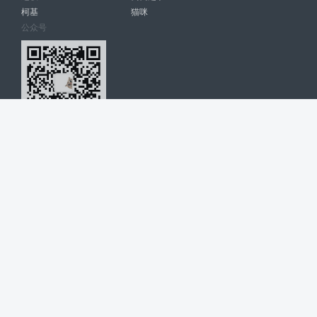
柯基
猫咪
公众号
爱宠网 南宁博大高科计算机有限公司 版权所有 © 2022. All Rights
Reserved. lovepet.cn
网站展示的品牌信息和数据，是基于互联网大数据及品牌方的公开信息，
收集整理客观呈现，仅提供参考使用，不代表网站支持观点；如有侵权、
错误信息，请及时联系我们更正或删除！
商务联系微信: 18977110085 分享更多宠物故事和萌宠趣味
博大软件
盈门
ManualLib
桂ICP备17004674号-20