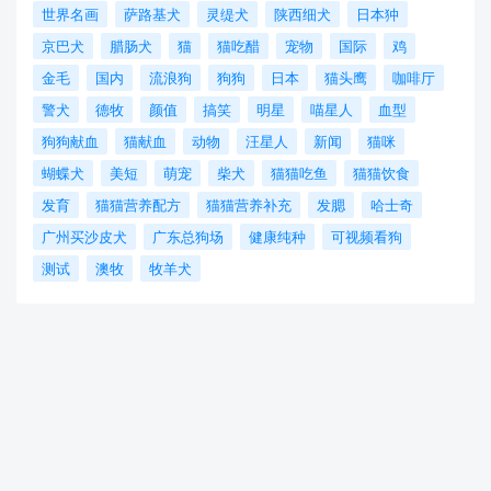
世界名画
萨路基犬
灵缇犬
陕西细犬
日本狆
京巴犬
腊肠犬
猫
猫吃醋
宠物
国际
鸡
金毛
国内
流浪狗
狗狗
日本
猫头鹰
咖啡厅
警犬
德牧
颜值
搞笑
明星
喵星人
血型
狗狗献血
猫献血
动物
汪星人
新闻
猫咪
蝴蝶犬
美短
萌宠
柴犬
猫猫吃鱼
猫猫饮食
发育
猫猫营养配方
猫猫营养补充
发腮
哈士奇
广州买沙皮犬
广东总狗场
健康纯种
可视频看狗
测试
澳牧
牧羊犬