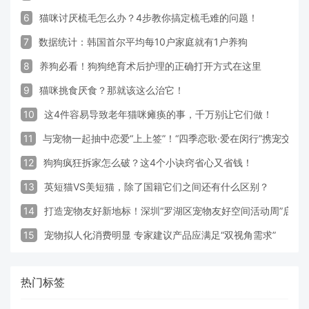
6
猫咪讨厌梳毛怎么办？4步教你搞定梳毛难的问题！
7
数据统计：韩国首尔平均每10户家庭就有1户养狗
8
养狗必看！狗狗绝育术后护理的正确打开方式在这里
9
猫咪挑食厌食？那就该这么治它！
10
这4件容易导致老年猫咪瘫痪的事，千万别让它们做！
11
与宠物一起抽中恋爱“上上签”！“四季恋歌·爱在闵行”携宠交友
12
狗狗疯狂拆家怎么破？这4个小诀窍省心又省钱！
13
英短猫VS美短猫，除了国籍它们之间还有什么区别？
14
打造宠物友好新地标！深圳“罗湖区宠物友好空间活动周”启动
15
宠物拟人化消费明显 专家建议产品应满足“双视角需求”
热门标签