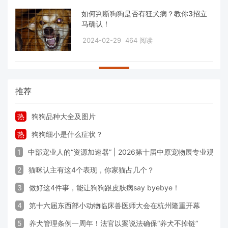
如何判断狗狗是否有狂犬病？教你3招立
马确认！
2024-02-29
464 阅读
推荐
热
狗狗品种大全及图片
热
狗狗细小是什么症状？
1
中部宠业人的“资源加速器” | 2026第十届中原宠物展专业观众
2
猫咪认主有这4个表现，你家猫占几个？
3
做好这4件事，能让狗狗跟皮肤病say byebye！
4
第十六届东西部小动物临床兽医师大会在杭州隆重开幕
5
养犬管理条例一周年！法官以案说法确保“养犬不掉链”