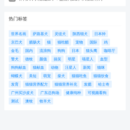
热门标签
世界名画
萨路基犬
灵缇犬
陕西细犬
日本狆
京巴犬
腊肠犬
猫
猫吃醋
宠物
国际
鸡
金毛
国内
流浪狗
狗狗
日本
猫头鹰
咖啡厅
警犬
德牧
颜值
搞笑
明星
喵星人
血型
狗狗献血
猫献血
动物
汪星人
新闻
猫咪
蝴蝶犬
美短
萌宠
柴犬
猫猫吃鱼
猫猫饮食
发育
猫猫营养配方
猫猫营养补充
发腮
哈士奇
广州买沙皮犬
广东总狗场
健康纯种
可视频看狗
测试
澳牧
牧羊犬