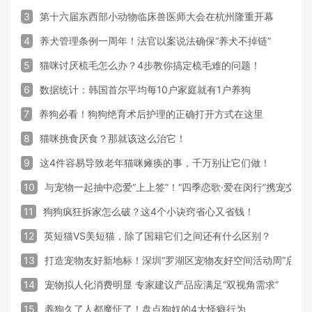
3
第十六届东西部小动物临床兽医师大会在杭州隆重开幕
4
养犬管理条例一周年！法官以案说法确保“养犬不掉链”
5
猫咪讨厌梳毛怎么办？4步教你搞定梳毛难的问题！
6
数据统计：韩国首尔平均每10户家庭就有1户养狗
7
养狗必看！狗狗绝育术后护理的正确打开方式在这里
8
猫咪挑食厌食？那就该这么治它！
9
这4件容易导致老年猫咪瘫痪的事，千万别让它们做！
10
与宠物一起抽中恋爱“上上签”！“四季恋歌·爱在闵行”携宠交
11
狗狗疯狂拆家怎么破？这4个小诀窍省心又省钱！
12
英短猫VS美短猫，除了国籍它们之间还有什么区别？
13
打造宠物友好新地标！深圳“罗湖区宠物友好空间活动周”启动
14
宠物拟人化消费明显 专家建议产品应满足“双视角需求”
15
养狗久了人都魔怔了！盘点狗奴的4大怪癖行为