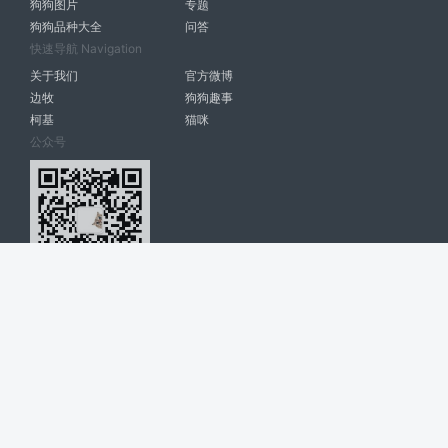
狗狗图片
专题
狗狗品种大全
问答
快速导航 Navigation
关于我们
官方微博
边牧
狗狗趣事
柯基
猫咪
公众号
爱宠网 南宁博大高科计算机有限公司 版权所有 © 2022. All Rights
Reserved. lovepet.cn
网站展示的品牌信息和数据，是基于互联网大数据及品牌方的公开信息，
收集整理客观呈现，仅提供参考使用，不代表网站支持观点；如有侵权、
错误信息，请及时联系我们更正或删除！
商务联系微信: 18977110085 分享更多宠物故事和萌宠趣味
博大软件
盈门
ManualLib
桂ICP备17004674号-20