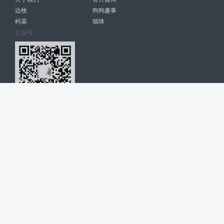
边牧
狗狗趣事
柯基
猫咪
公众号
爱宠网 南宁博大高科计算机有限公司 版权所有 © 2022. All Rights
Reserved. lovepet.cn
网站展示的品牌信息和数据，是基于互联网大数据及品牌方的公开信息，
收集整理客观呈现，仅提供参考使用，不代表网站支持观点；如有侵权、
错误信息，请及时联系我们更正或删除！
商务联系微信: 18977110085 分享更多宠物故事和萌宠趣味
博大软件
盈门
ManualLib
桂ICP备17004674号-20