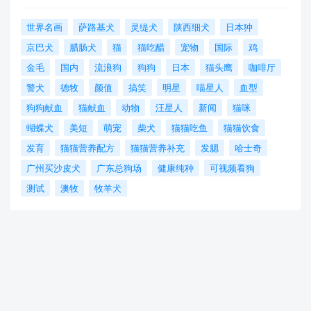
世界名画
萨路基犬
灵缇犬
陕西细犬
日本狆
京巴犬
腊肠犬
猫
猫吃醋
宠物
国际
鸡
金毛
国内
流浪狗
狗狗
日本
猫头鹰
咖啡厅
警犬
德牧
颜值
搞笑
明星
喵星人
血型
狗狗献血
猫献血
动物
汪星人
新闻
猫咪
蝴蝶犬
美短
萌宠
柴犬
猫猫吃鱼
猫猫饮食
发育
猫猫营养配方
猫猫营养补充
发腮
哈士奇
广州买沙皮犬
广东总狗场
健康纯种
可视频看狗
测试
澳牧
牧羊犬