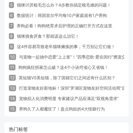
5
猫咪讨厌梳毛怎么办？4步教你搞定梳毛难的问题！
6
数据统计：韩国首尔平均每10户家庭就有1户养狗
7
养狗必看！狗狗绝育术后护理的正确打开方式在这里
8
猫咪挑食厌食？那就该这么治它！
9
这4件容易导致老年猫咪瘫痪的事，千万别让它们做！
10
与宠物一起抽中恋爱“上上签”！“四季恋歌·爱在闵行”携宠交
11
狗狗疯狂拆家怎么破？这4个小诀窍省心又省钱！
12
英短猫VS美短猫，除了国籍它们之间还有什么区别？
13
打造宠物友好新地标！深圳“罗湖区宠物友好空间活动周”启动
14
宠物拟人化消费明显 专家建议产品应满足“双视角需求”
15
养狗久了人都魔怔了！盘点狗奴的4大怪癖行为
热门标签