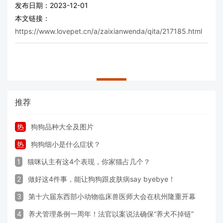
发布日期：2023-12-01
本文链接：
https://www.lovepet.cn/a/zaixianwenda/qita/217185.html
推荐
热
狗狗品种大全及图片
热
狗狗细小是什么症状？
1
猫咪认主有这4个表现，你家猫占几个？
2
做好这4件事，能让狗狗跟皮肤病say byebye！
3
第十六届东西部小动物临床兽医师大会在杭州隆重开幕
4
养犬管理条例一周年！法官以案说法确保“养犬不掉链”