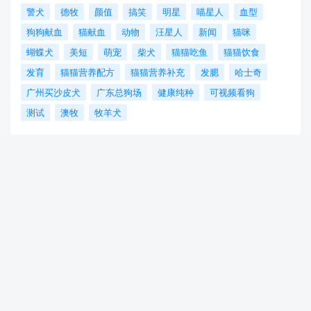
警犬
德牧
颜值
搞笑
明星
喵星人
血型
狗狗献血
猫献血
动物
汪星人
新闻
猫咪
蝴蝶犬
美短
萌宠
柴犬
猫猫吃鱼
猫猫饮食
发育
猫猫营养配方
猫猫营养补充
发腮
哈士奇
广州买沙皮犬
广东总狗场
健康纯种
可视频看狗
测试
澳牧
牧羊犬