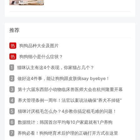
推荐
热
狗狗品种大全及图片
热
狗狗细小是什么症状？
1
猫咪认主有这4个表现，你家猫占几个？
2
做好这4件事，能让狗狗跟皮肤病say byebye！
3
第十六届东西部小动物临床兽医师大会在杭州隆重开幕
4
养犬管理条例一周年！法官以案说法确保“养犬不掉链”
5
猫咪讨厌梳毛怎么办？4步教你搞定梳毛难的问题！
6
数据统计：韩国首尔平均每10户家庭就有1户养狗
7
养狗必看！狗狗绝育术后护理的正确打开方式在这里