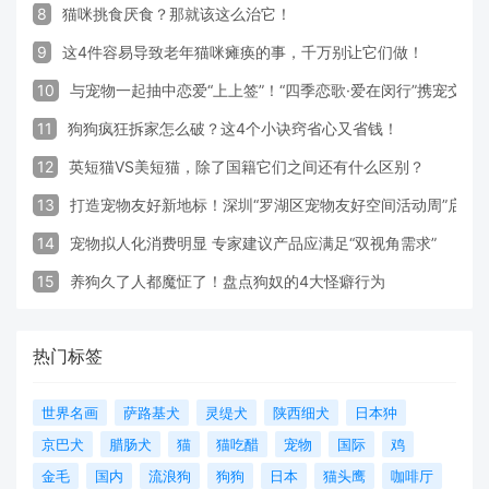
8
猫咪挑食厌食？那就该这么治它！
9
这4件容易导致老年猫咪瘫痪的事，千万别让它们做！
10
与宠物一起抽中恋爱“上上签”！“四季恋歌·爱在闵行”携宠交
11
狗狗疯狂拆家怎么破？这4个小诀窍省心又省钱！
12
英短猫VS美短猫，除了国籍它们之间还有什么区别？
13
打造宠物友好新地标！深圳“罗湖区宠物友好空间活动周”启动
14
宠物拟人化消费明显 专家建议产品应满足“双视角需求”
15
养狗久了人都魔怔了！盘点狗奴的4大怪癖行为
热门标签
世界名画
萨路基犬
灵缇犬
陕西细犬
日本狆
京巴犬
腊肠犬
猫
猫吃醋
宠物
国际
鸡
金毛
国内
流浪狗
狗狗
日本
猫头鹰
咖啡厅