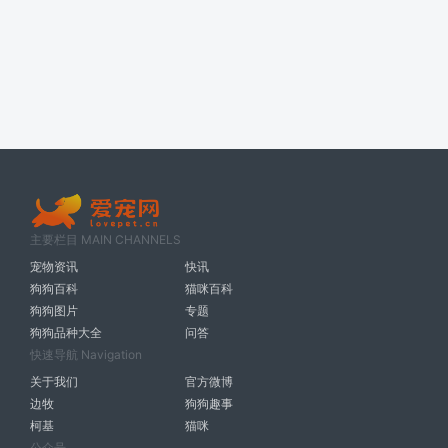
主要栏目 MAIN CHANNELS
宠物资讯
快讯
狗狗百科
猫咪百科
狗狗图片
专题
狗狗品种大全
问答
快速导航 Navigation
关于我们
官方微博
边牧
狗狗趣事
柯基
猫咪
公众号