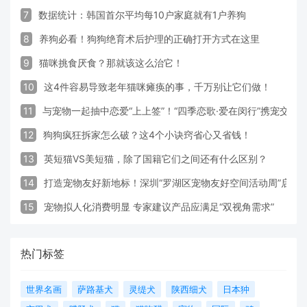
7
数据统计：韩国首尔平均每10户家庭就有1户养狗
8
养狗必看！狗狗绝育术后护理的正确打开方式在这里
9
猫咪挑食厌食？那就该这么治它！
10
这4件容易导致老年猫咪瘫痪的事，千万别让它们做！
11
与宠物一起抽中恋爱“上上签”！“四季恋歌·爱在闵行”携宠交友
12
狗狗疯狂拆家怎么破？这4个小诀窍省心又省钱！
13
英短猫VS美短猫，除了国籍它们之间还有什么区别？
14
打造宠物友好新地标！深圳“罗湖区宠物友好空间活动周”启动
15
宠物拟人化消费明显 专家建议产品应满足“双视角需求”
热门标签
世界名画
萨路基犬
灵缇犬
陕西细犬
日本狆