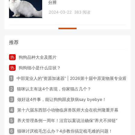
分辨
2024-03-22
383 阅读
推荐
热
狗狗品种大全及图片
热
狗狗细小是什么症状？
1
中部宠业人的“资源加速器” | 2026第十届中原宠物展专业观众
2
猫咪认主有这4个表现，你家猫占几个？
3
做好这4件事，能让狗狗跟皮肤病say byebye！
4
第十六届东西部小动物临床兽医师大会在杭州隆重开幕
5
养犬管理条例一周年！法官以案说法确保“养犬不掉链”
6
猫咪讨厌梳毛怎么办？4步教你搞定梳毛难的问题！