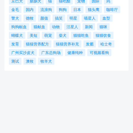
京巴犬
腊肠犬
猫
猫吃醋
宠物
国际
鸡
金毛
国内
流浪狗
狗狗
日本
猫头鹰
咖啡厅
警犬
德牧
颜值
搞笑
明星
喵星人
血型
狗狗献血
猫献血
动物
汪星人
新闻
猫咪
蝴蝶犬
美短
萌宠
柴犬
猫猫吃鱼
猫猫饮食
发育
猫猫营养配方
猫猫营养补充
发腮
哈士奇
广州买沙皮犬
广东总狗场
健康纯种
可视频看狗
测试
澳牧
牧羊犬