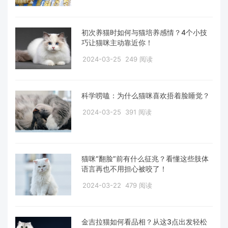
初次养猫时如何与猫培养感情？4个小技
巧让猫咪主动靠近你！
2024-03-25
249 阅读
科学唠嗑：为什么猫咪喜欢捂着脸睡觉？
2024-03-25
391 阅读
猫咪“翻脸”前有什么征兆？看懂这些肢体
语言再也不用担心被咬了！
2024-03-22
479 阅读
金吉拉猫如何看品相？从这3点出发轻松