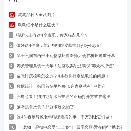
推荐
热
狗狗品种大全及图片
热
狗狗细小是什么症状？
1
猫咪认主有这4个表现，你家猫占几个？
2
做好这4件事，能让狗狗跟皮肤病say byebye！
3
第十六届东西部小动物临床兽医师大会在杭州隆重开幕
4
养犬管理条例一周年！法官以案说法确保“养犬不掉链”
5
猫咪讨厌梳毛怎么办？4步教你搞定梳毛难的问题！
6
数据统计：韩国首尔平均每10户家庭就有1户养狗
7
养狗必看！狗狗绝育术后护理的正确打开方式在这里
8
猫咪挑食厌食？那就该这么治它！
9
这4件容易导致老年猫咪瘫痪的事，千万别让它们做！
10
与宠物一起抽中恋爱“上上签”！“四季恋歌·爱在闵行”携宠交