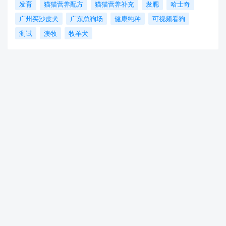
发育
猫猫营养配方
猫猫营养补充
发腮
哈士奇
广州买沙皮犬
广东总狗场
健康纯种
可视频看狗
测试
澳牧
牧羊犬