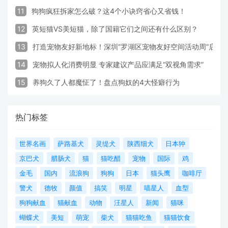
11
狗狗疯狂拆家怎么破？这4个小诀窍省心又省钱！
12
英短猫VS美短猫，除了国籍它们之间还有什么区别？
13
打造宠物友好新地标！深圳“罗湖区宠物友好空间活动周”启动
14
宠物拟人化消费明显 专家建议产品应满足“双视角需求”
15
养狗久了人都魔怔了！盘点狗奴的4大怪癖行为
热门标签
世界名画
萨路基犬
灵缇犬
陕西细犬
日本狆
京巴犬
腊肠犬
猫
猫吃醋
宠物
国际
鸡
金毛
国内
流浪狗
狗狗
日本
猫头鹰
咖啡厅
警犬
德牧
颜值
搞笑
明星
喵星人
血型
狗狗献血
猫献血
动物
汪星人
新闻
猫咪
蝴蝶犬
美短
萌宠
柴犬
猫猫吃鱼
猫猫饮食