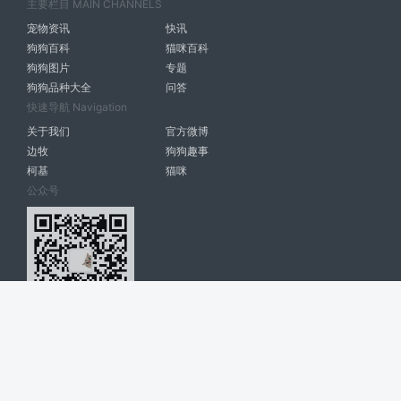
主要栏目 MAIN CHANNELS
宠物资讯
快讯
狗狗百科
猫咪百科
狗狗图片
专题
狗狗品种大全
问答
快速导航 Navigation
关于我们
官方微博
边牧
狗狗趣事
柯基
猫咪
公众号
爱宠网 南宁博大高科计算机有限公司 版权所有 © 2022. All Rights
Reserved. lovepet.cn
网站展示的品牌信息和数据，是基于互联网大数据及品牌方的公开信息，
收集整理客观呈现，仅提供参考使用，不代表网站支持观点；如有侵权、