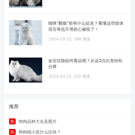
猫咪“翻脸”前有什么征兆？看懂这些肢体
语言再也不用担心被咬了！
2024-03-22
388 阅读
金吉拉猫如何看品相？从这3点出发轻松
分辨
2024-03-22
272 阅读
推荐
热
狗狗品种大全及图片
热
狗狗细小是什么症状？