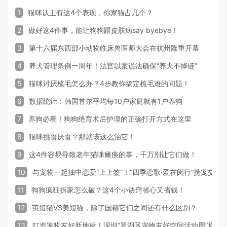
1
猫咪认主有这4个表现，你家猫占几个？
2
做好这4件事，能让狗狗跟皮肤病say byebye！
3
第十六届东西部小动物临床兽医师大会在杭州隆重开幕
4
养犬管理条例一周年！法官以案说法确保“养犬不掉链”
5
猫咪讨厌梳毛怎么办？4步教你搞定梳毛难的问题！
6
数据统计：韩国首尔平均每10户家庭就有1户养狗
7
养狗必看！狗狗绝育术后护理的正确打开方式在这里
8
猫咪挑食厌食？那就该这么治它！
9
这4件容易导致老年猫咪瘫痪的事，千万别让它们做！
10
与宠物一起抽中恋爱“上上签”！“四季恋歌·爱在闵行”携宠交
11
狗狗疯狂拆家怎么破？这4个小诀窍省心又省钱！
12
英短猫VS美短猫，除了国籍它们之间还有什么区别？
13
打造宠物友好新地标！深圳“罗湖区宠物友好空间活动周”启动