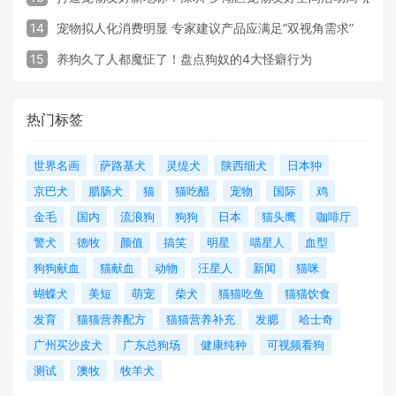
14
宠物拟人化消费明显 专家建议产品应满足“双视角需求”
15
养狗久了人都魔怔了！盘点狗奴的4大怪癖行为
热门标签
世界名画
萨路基犬
灵缇犬
陕西细犬
日本狆
京巴犬
腊肠犬
猫
猫吃醋
宠物
国际
鸡
金毛
国内
流浪狗
狗狗
日本
猫头鹰
咖啡厅
警犬
德牧
颜值
搞笑
明星
喵星人
血型
狗狗献血
猫献血
动物
汪星人
新闻
猫咪
蝴蝶犬
美短
萌宠
柴犬
猫猫吃鱼
猫猫饮食
发育
猫猫营养配方
猫猫营养补充
发腮
哈士奇
广州买沙皮犬
广东总狗场
健康纯种
可视频看狗
测试
澳牧
牧羊犬