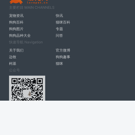
主要栏目 MAIN CHANNELS
宠物资讯
快讯
狗狗百科
猫咪百科
狗狗图片
专题
狗狗品种大全
问答
快速导航 Navigation
关于我们
官方微博
边牧
狗狗趣事
柯基
猫咪
公众号
爱宠网 南宁博大高科计算机有限公司 版权所有 © 2022. All Rights
Reserved. lovepet.cn
网站展示的品牌信息和数据，是基于互联网大数据及品牌方的公开信息，