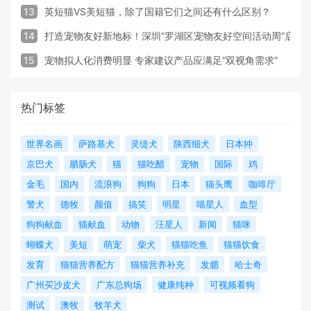
13
英短猫VS美短猫，除了国籍它们之间还有什么区别？
14
打造宠物友好新地标！深圳“罗湖区宠物友好空间活动周”启动
15
宠物拟人化消费明显 专家建议产品应满足“双视角需求”
热门标签
世界名画
萨路基犬
灵缇犬
陕西细犬
日本狆
京巴犬
腊肠犬
猫
猫吃醋
宠物
国际
鸡
金毛
国内
流浪狗
狗狗
日本
猫头鹰
咖啡厅
警犬
德牧
颜值
搞笑
明星
喵星人
血型
狗狗献血
猫献血
动物
汪星人
新闻
猫咪
蝴蝶犬
美短
萌宠
柴犬
猫猫吃鱼
猫猫饮食
发育
猫猫营养配方
猫猫营养补充
发腮
哈士奇
广州买沙皮犬
广东总狗场
健康纯种
可视频看狗
测试
澳牧
牧羊犬