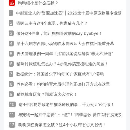
热
狗狗细小是什么症状？
1
中部宠业人的“资源加速器” | 2026第十届中原宠物展专业观众
2
猫咪认主有这4个表现，你家猫占几个？
3
做好这4件事，能让狗狗跟皮肤病say byebye！
4
第十六届东西部小动物临床兽医师大会在杭州隆重开幕
5
养犬管理条例一周年！法官以案说法确保“养犬不掉链”
6
猫咪讨厌梳毛怎么办？4步教你搞定梳毛难的问题！
7
数据统计：韩国首尔平均每10户家庭就有1户养狗
8
养狗必看！狗狗绝育术后护理的正确打开方式在这里
9
猫咪挑食厌食？那就该这么治它！
10
这4件容易导致老年猫咪瘫痪的事，千万别让它们做！
11
与宠物一起抽中恋爱“上上签”！“四季恋歌·爱在闵行”携宠交友
12
狗狗疯狂拆家怎么破？这4个小诀窍省心又省钱！