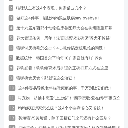
2
猫咪认主有这4个表现，你家猫占几个？
3
做好这4件事，能让狗狗跟皮肤病say byebye！
4
第十六届东西部小动物临床兽医师大会在杭州隆重开幕
5
养犬管理条例一周年！法官以案说法确保“养犬不掉链”
6
猫咪讨厌梳毛怎么办？4步教你搞定梳毛难的问题！
7
数据统计：韩国首尔平均每10户家庭就有1户养狗
8
养狗必看！狗狗绝育术后护理的正确打开方式在这里
9
猫咪挑食厌食？那就该这么治它！
10
这4件容易导致老年猫咪瘫痪的事，千万别让它们做！
11
与宠物一起抽中恋爱“上上签”！“四季恋歌·爱在闵行”携宠交友
12
狗狗疯狂拆家怎么破？这4个小诀窍省心又省钱！
13
英短猫VS美短猫，除了国籍它们之间还有什么区别？
14
打造宠物友好新地标！深圳“罗湖区宠物友好空间活动周”启动