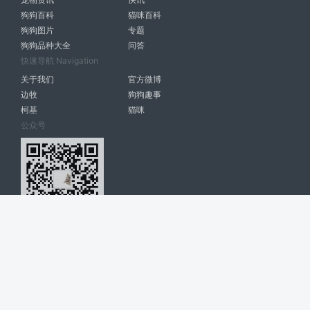
狗狗百科
猫咪百科
狗狗图片
专题
狗狗品种大全
问答
快速导航 Navigation
关于我们
官方微博
边牧
狗狗趣事
柯基
猫咪
公众号
爱宠网 南宁博大高科计算机有限公司 版权所有 © 2022. All Rights
Reserved. lovepet.cn
网站展示的品牌信息和数据，是基于互联网大数据及品牌方的公开信息，
收集整理客观呈现，仅提供参考使用，不代表网站支持观点；如有侵权、
错误信息，请及时联系我们更正或删除！