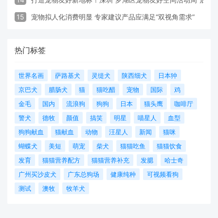
15
宠物拟人化消费明显 专家建议产品应满足“双视角需求”
热门标签
世界名画
萨路基犬
灵缇犬
陕西细犬
日本狆
京巴犬
腊肠犬
猫
猫吃醋
宠物
国际
鸡
金毛
国内
流浪狗
狗狗
日本
猫头鹰
咖啡厅
警犬
德牧
颜值
搞笑
明星
喵星人
血型
狗狗献血
猫献血
动物
汪星人
新闻
猫咪
蝴蝶犬
美短
萌宠
柴犬
猫猫吃鱼
猫猫饮食
发育
猫猫营养配方
猫猫营养补充
发腮
哈士奇
广州买沙皮犬
广东总狗场
健康纯种
可视频看狗
测试
澳牧
牧羊犬