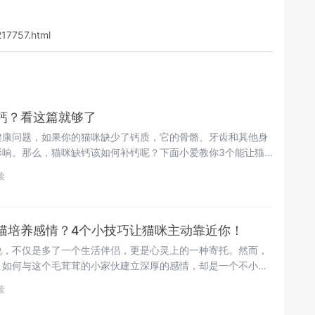
217757.html
钙？看这篇就够了
健康问题，如果你的猫咪缺少了钙质，它的骨骼、牙齿和其他身
影响。那么，猫咪缺钙该如何补钙呢？下面小爱教你3个能让猫
助你更好地照顾你的猫咪~
读
猫培养感情？4个小技巧让猫咪主动靠近你！
说，不仅是多了一个生活伴侣，更是心灵上的一种寄托。然而，
，如何与这个毛茸茸的小家伙建立深厚的感情，却是一个不小的
新手铲屎官，该如何建立起跟猫咪的亲密关系呢？先别担心！铲
读
法，试完保证让猫咪主动靠近你~