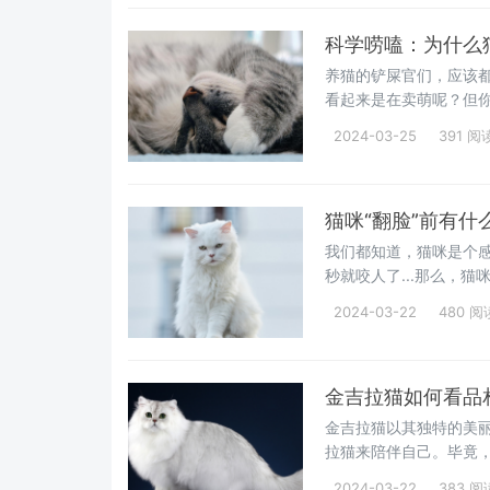
科学唠嗑：为什么
养猫的铲屎官们，应该
看起来是在卖萌呢？但
不是在卖萌！而是有着以
2024-03-25
391 阅
猫咪“翻脸”前有
我们都知道，猫咪是个
秒就咬人了...那么，
的肢体语言，让你能有
2024-03-22
480 阅
金吉拉猫如何看品
金吉拉猫以其独特的美
拉猫来陪伴自己。毕竟
质。那么，我们在挑选
2024-03-22
383 阅