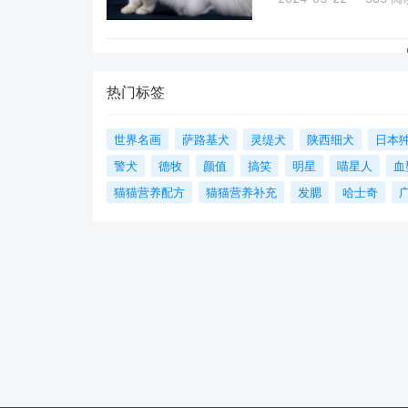
晓！
热门标签
世界名画
萨路基犬
灵缇犬
陕西细犬
日本
警犬
德牧
颜值
搞笑
明星
喵星人
血
猫猫营养配方
猫猫营养补充
发腮
哈士奇