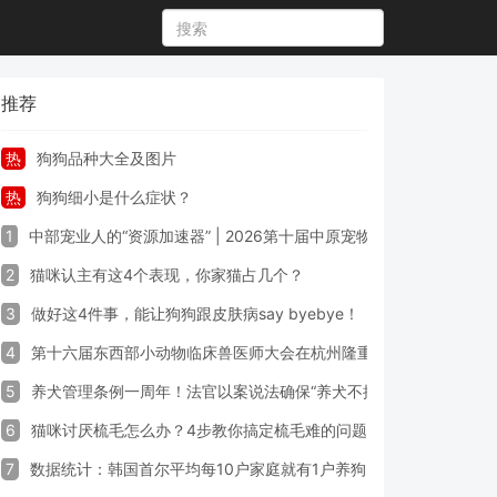
推荐
热
狗狗品种大全及图片
热
狗狗细小是什么症状？
1
中部宠业人的“资源加速器” | 2026第十届中原宠物展专业观众预登
2
猫咪认主有这4个表现，你家猫占几个？
3
做好这4件事，能让狗狗跟皮肤病say byebye！
4
第十六届东西部小动物临床兽医师大会在杭州隆重开幕
5
养犬管理条例一周年！法官以案说法确保“养犬不掉链”
6
猫咪讨厌梳毛怎么办？4步教你搞定梳毛难的问题！
7
数据统计：韩国首尔平均每10户家庭就有1户养狗