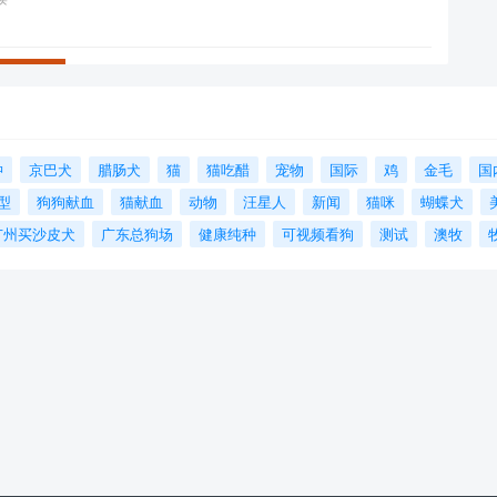
狆
京巴犬
腊肠犬
猫
猫吃醋
宠物
国际
鸡
金毛
国
型
狗狗献血
猫献血
动物
汪星人
新闻
猫咪
蝴蝶犬
广州买沙皮犬
广东总狗场
健康纯种
可视频看狗
测试
澳牧