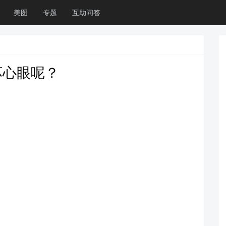
美图
专题
互助问答
坏心眼呢？