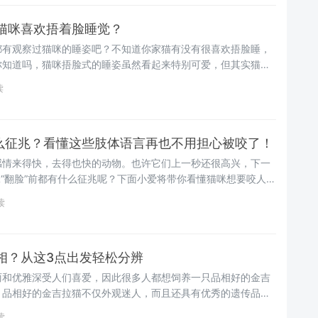
猫咪喜欢捂着脸睡觉？
都有观察过猫咪的睡姿吧？不知道你家猫有没有很喜欢捂脸睡，
你知道吗，猫咪捂脸式的睡姿虽然看起来特别可爱，但其实猫咪
下几个原因~
读
什么征兆？看懂这些肢体语言再也不用担心被咬了！
感情来得快，去得也快的动物。也许它们上一秒还很高兴，下一
猫咪“翻脸”前都有什么征兆呢？下面小爱将带你看懂猫咪想要咬人前
效判断与预防，再也不用担心被咬了~
读
相？从这3点出发轻松分辨
丽和优雅深受人们喜爱，因此很多人都想饲养一只品相好的金吉
，品相好的金吉拉猫不仅外观迷人，而且还具有优秀的遗传品
一只金吉拉猫时如何判断金吉拉猫的品相呢？下面小爱将为你揭
读