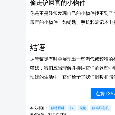
偷走铲屎官的小物件
你是不是经常发现自己的小物件找不到了
屎官的小物件，如钥匙、手机和笔记本电脑
结语
尽管猫咪有时会展现出一些淘气或狡猾的
猫奴，我们应当理解并接纳它们的这些小
忙碌的生活中，它们给予了我们温暖和陪
点赞 (
35
本文标签：
猫咪百科
猫
宠物
猫猫坏心眼
浏览次数：
357
次浏览