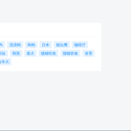
内
流浪狗
狗狗
日本
猫头鹰
咖啡厅
美短
萌宠
柴犬
猫猫吃鱼
猫猫饮食
发育
牧羊犬