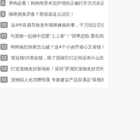
8
养狗必看！狗狗绝育术后护理的正确打开方式在这里
9
猫咪挑食厌食？那就该这么治它！
10
这4件容易导致老年猫咪瘫痪的事，千万别让它们做！
11
与宠物一起抽中恋爱“上上签”！“四季恋歌·爱在闵行”携宠交友引领
12
狗狗疯狂拆家怎么破？这4个小诀窍省心又省钱！
13
英短猫VS美短猫，除了国籍它们之间还有什么区别？
14
打造宠物友好新地标！深圳“罗湖区宠物友好空间活动周”启动
15
宠物拟人化消费明显 专家建议产品应满足“双视角需求”