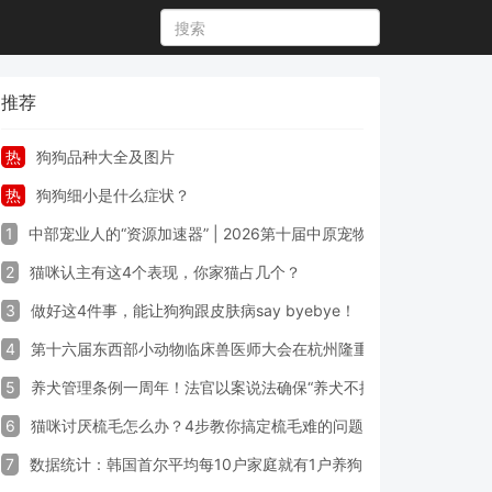
推荐
热
狗狗品种大全及图片
热
狗狗细小是什么症状？
1
中部宠业人的“资源加速器” | 2026第十届中原宠物展专业观众预登
2
猫咪认主有这4个表现，你家猫占几个？
3
做好这4件事，能让狗狗跟皮肤病say byebye！
4
第十六届东西部小动物临床兽医师大会在杭州隆重开幕
5
养犬管理条例一周年！法官以案说法确保“养犬不掉链”
6
猫咪讨厌梳毛怎么办？4步教你搞定梳毛难的问题！
7
数据统计：韩国首尔平均每10户家庭就有1户养狗