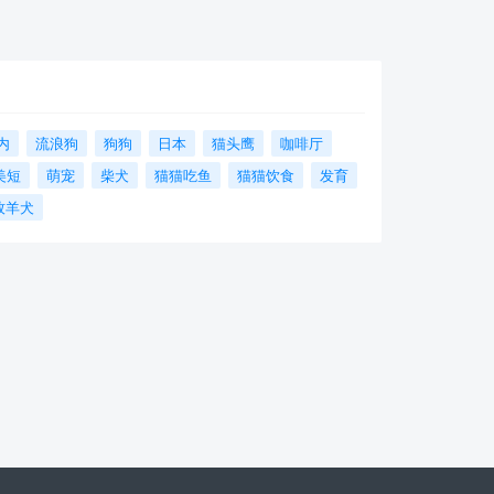
内
流浪狗
狗狗
日本
猫头鹰
咖啡厅
美短
萌宠
柴犬
猫猫吃鱼
猫猫饮食
发育
牧羊犬