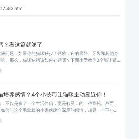
217582.html
钙？看这篇就够了
健康问题，如果你的猫咪缺少了钙质，它的骨骼、牙齿和其他身
影响。那么，猫咪缺钙该如何补钙呢？下面小爱教你3个能让猫
助你更好地照顾你的猫咪~
读
猫培养感情？4个小技巧让猫咪主动靠近你！
说，不仅是多了一个生活伴侣，更是心灵上的一种寄托。然而，
，如何与这个毛茸茸的小家伙建立深厚的感情，却是一个不小的
新手铲屎官，该如何建立起跟猫咪的亲密关系呢？先别担心！铲
读
法，试完保证让猫咪主动靠近你~