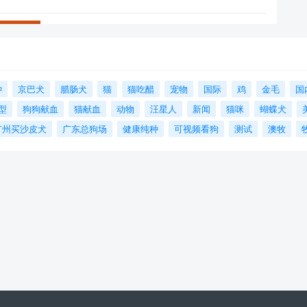
狆
京巴犬
腊肠犬
猫
猫吃醋
宠物
国际
鸡
金毛
国
型
狗狗献血
猫献血
动物
汪星人
新闻
猫咪
蝴蝶犬
广州买沙皮犬
广东总狗场
健康纯种
可视频看狗
测试
澳牧