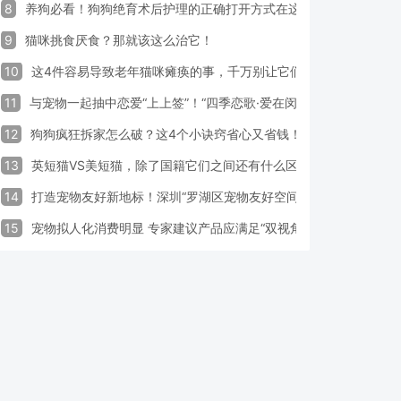
8
养狗必看！狗狗绝育术后护理的正确打开方式在这里
9
猫咪挑食厌食？那就该这么治它！
10
这4件容易导致老年猫咪瘫痪的事，千万别让它们做！
11
与宠物一起抽中恋爱“上上签”！“四季恋歌·爱在闵行”携宠交友引领
12
狗狗疯狂拆家怎么破？这4个小诀窍省心又省钱！
13
英短猫VS美短猫，除了国籍它们之间还有什么区别？
14
打造宠物友好新地标！深圳“罗湖区宠物友好空间活动周”启动
15
宠物拟人化消费明显 专家建议产品应满足“双视角需求”