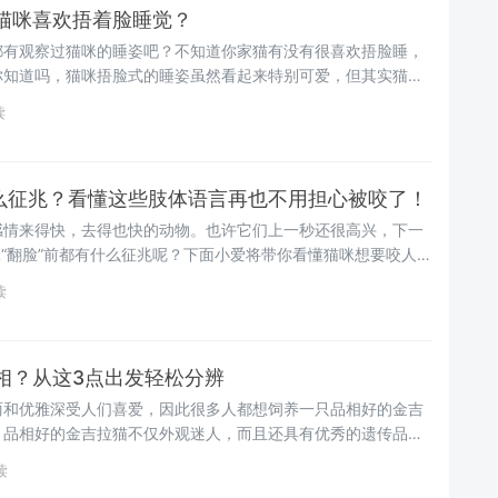
猫咪喜欢捂着脸睡觉？
都有观察过猫咪的睡姿吧？不知道你家猫有没有很喜欢捂脸睡，
你知道吗，猫咪捂脸式的睡姿虽然看起来特别可爱，但其实猫咪
下几个原因~
读
什么征兆？看懂这些肢体语言再也不用担心被咬了！
感情来得快，去得也快的动物。也许它们上一秒还很高兴，下一
猫咪“翻脸”前都有什么征兆呢？下面小爱将带你看懂猫咪想要咬人前
效判断与预防，再也不用担心被咬了~
读
相？从这3点出发轻松分辨
丽和优雅深受人们喜爱，因此很多人都想饲养一只品相好的金吉
，品相好的金吉拉猫不仅外观迷人，而且还具有优秀的遗传品
一只金吉拉猫时如何判断金吉拉猫的品相呢？下面小爱将为你揭
读