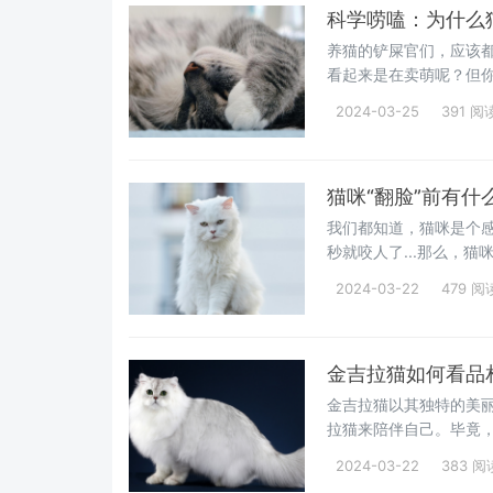
科学唠嗑：为什么
养猫的铲屎官们，应该
看起来是在卖萌呢？但
不是在卖萌！而是有着以
2024-03-25
391 阅
猫咪“翻脸”前有
我们都知道，猫咪是个
秒就咬人了...那么，
的肢体语言，让你能有
2024-03-22
479 阅
金吉拉猫如何看品
金吉拉猫以其独特的美
拉猫来陪伴自己。毕竟
质。那么，我们在挑选
2024-03-22
383 阅
晓！