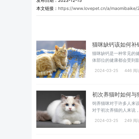
发布日期：2023-12-15
本文链接：
https://www.lovepet.cn/a/maomibaike/
猫咪缺钙该如何补
猫咪缺钙是一种常见的
体部位的健康都会受到
咪快速补钙的方法，帮
2024-03-25
446 阅
初次养猫时如何与
饲养猫咪对于许多人来
对于初次养猫的人来说
挑战。那么，我们作为
2024-03-25
249 阅
屎官不妨试试以下4个办