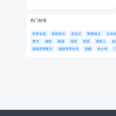
热门标签
世界名画
萨路基犬
灵缇犬
陕西细犬
日本
警犬
德牧
颜值
搞笑
明星
喵星人
血
猫猫营养配方
猫猫营养补充
发腮
哈士奇