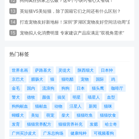
12
狗狗疯狂拆家怎么破？这4个小诀窍省心又省钱！
13
英短猫VS美短猫，除了国籍它们之间还有什么区别？
14
打造宠物友好新地标！深圳“罗湖区宠物友好空间活动周”启动
15
宠物拟人化消费明显 专家建议产品应满足“双视角需求”
热门标签
世界名画
萨路基犬
灵缇犬
陕西细犬
日本狆
京巴犬
腊肠犬
猫
猫吃醋
宠物
国际
鸡
金毛
国内
流浪狗
狗狗
日本
猫头鹰
咖啡厅
警犬
德牧
颜值
搞笑
明星
喵星人
血型
狗狗献血
猫献血
动物
汪星人
新闻
猫咪
蝴蝶犬
美短
萌宠
柴犬
猫猫吃鱼
猫猫饮食
发育
猫猫营养配方
猫猫营养补充
发腮
哈士奇
广州买沙皮犬
广东总狗场
健康纯种
可视频看狗