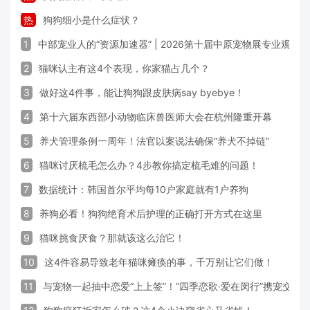
热
狗狗细小是什么症状？
1
中部宠业人的“资源加速器” | 2026第十届中原宠物展专业观众
2
猫咪认主有这4个表现，你家猫占几个？
3
做好这4件事，能让狗狗跟皮肤病say byebye！
4
第十六届东西部小动物临床兽医师大会在杭州隆重开幕
5
养犬管理条例一周年！法官以案说法确保“养犬不掉链”
6
猫咪讨厌梳毛怎么办？4步教你搞定梳毛难的问题！
7
数据统计：韩国首尔平均每10户家庭就有1户养狗
8
养狗必看！狗狗绝育术后护理的正确打开方式在这里
9
猫咪挑食厌食？那就该这么治它！
10
这4件容易导致老年猫咪瘫痪的事，千万别让它们做！
11
与宠物一起抽中恋爱“上上签”！“四季恋歌·爱在闵行”携宠交友