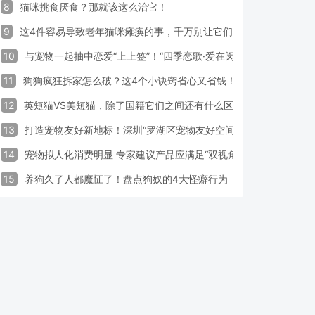
8
猫咪挑食厌食？那就该这么治它！
9
这4件容易导致老年猫咪瘫痪的事，千万别让它们做！
10
与宠物一起抽中恋爱“上上签”！“四季恋歌·爱在闵行”携宠交友引领
11
狗狗疯狂拆家怎么破？这4个小诀窍省心又省钱！
12
英短猫VS美短猫，除了国籍它们之间还有什么区别？
13
打造宠物友好新地标！深圳“罗湖区宠物友好空间活动周”启动
14
宠物拟人化消费明显 专家建议产品应满足“双视角需求”
15
养狗久了人都魔怔了！盘点狗奴的4大怪癖行为