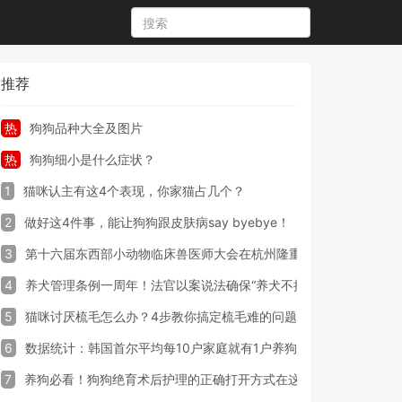
推荐
热
狗狗品种大全及图片
热
狗狗细小是什么症状？
1
猫咪认主有这4个表现，你家猫占几个？
2
做好这4件事，能让狗狗跟皮肤病say byebye！
3
第十六届东西部小动物临床兽医师大会在杭州隆重开幕
4
养犬管理条例一周年！法官以案说法确保“养犬不掉链”
5
猫咪讨厌梳毛怎么办？4步教你搞定梳毛难的问题！
6
数据统计：韩国首尔平均每10户家庭就有1户养狗
7
养狗必看！狗狗绝育术后护理的正确打开方式在这里