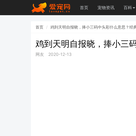
首页
宠物资讯
百科
首页
鸡到天明自报晓，捧小三码中头彩什么意思？经
鸡到天明自报晓，捧小三
网友
2020-12-13