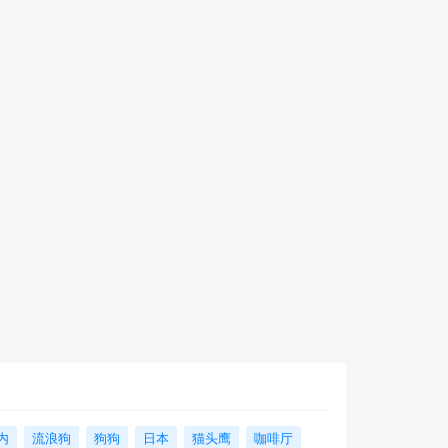
内
流浪狗
狗狗
日本
猫头鹰
咖啡厅