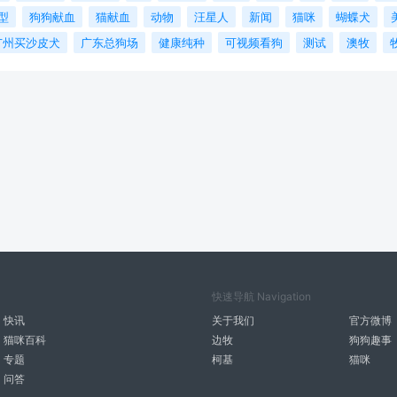
型
狗狗献血
猫献血
动物
汪星人
新闻
猫咪
蝴蝶犬
广州买沙皮犬
广东总狗场
健康纯种
可视频看狗
测试
澳牧
快速导航 Navigation
快讯
关于我们
官方微博
猫咪百科
边牧
狗狗趣事
专题
柯基
猫咪
问答