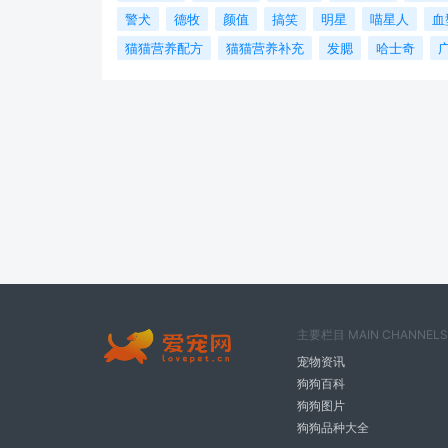
警犬
德牧
颜值
搞笑
明星
喵星人
血
猫猫营养配方
猫猫营养补充
发腮
哈士奇
主要栏目 MAIN CHANNELS
宠物资讯
狗狗百科
狗狗图片
狗狗品种大全