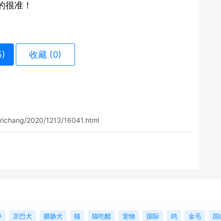
的很准！
5
)
收藏 (0)
/richang/2020/1213/16041.html
狆
京巴犬
腊肠犬
猫
猫吃醋
宠物
国际
鸡
金毛
国