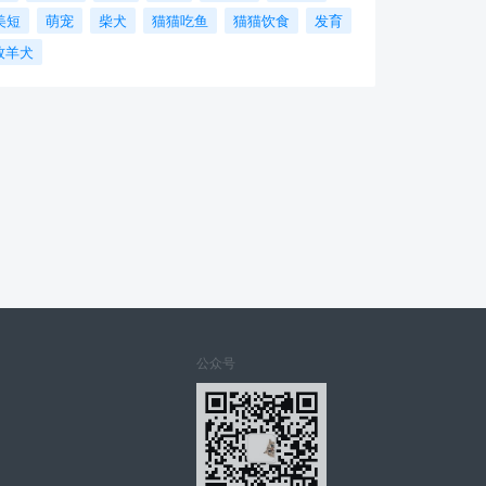
美短
萌宠
柴犬
猫猫吃鱼
猫猫饮食
发育
牧羊犬
公众号