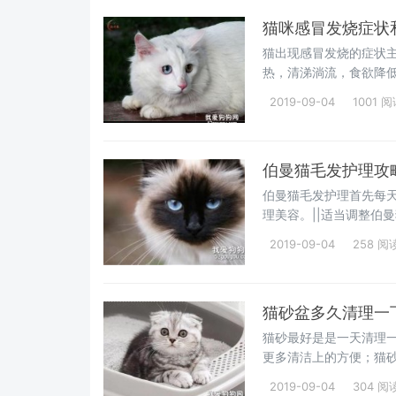
猫咪感冒发烧症状
猫出现感冒发烧的症状
热，清涕淌流，食欲降
眼分泌物，
2019-09-04
1001 
伯曼猫毛发护理攻
伯曼猫毛发护理首先每天
理美容。||适当调整伯
用些护发素。
2019-09-04
258 阅
猫砂盆多久清理一下
猫砂最好是是一天清理
更多清洁上的方便；猫砂
理时间 什么时
2019-09-04
304 阅