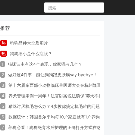
推荐
热
狗狗品种大全及图片
热
狗狗细小是什么症状？
1
猫咪认主有这4个表现，你家猫占几个？
2
做好这4件事，能让狗狗跟皮肤病say byebye！
3
第十六届东西部小动物临床兽医师大会在杭州隆重开幕
4
养犬管理条例一周年！法官以案说法确保“养犬不掉链”
5
猫咪讨厌梳毛怎么办？4步教你搞定梳毛难的问题！
6
数据统计：韩国首尔平均每10户家庭就有1户养狗
7
养狗必看！狗狗绝育术后护理的正确打开方式在这里