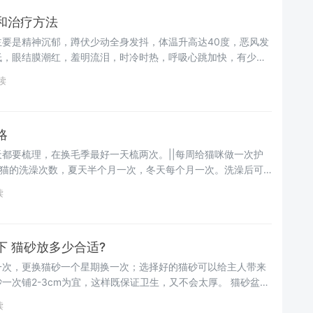
和治疗方法
主要是精神沉郁，蹲伏少动全身发抖，体温升高达40度，恶风发
低，眼结膜潮红，羞明流泪，时冷时热，呼吸心跳加快，有少量
阅读
略
都要梳理，在换毛季最好一天梳两次。||每周给猫咪做一次护
曼猫的洗澡次数，夏天半个月一次，冬天每个月一次。洗澡后可
读
 猫砂放多少合适?
一次，更换猫砂一个星期换一次；选择好的猫砂可以给主人带来
一次铺2-3cm为宜，这样既保证卫生，又不会太厚。 猫砂盆清
读