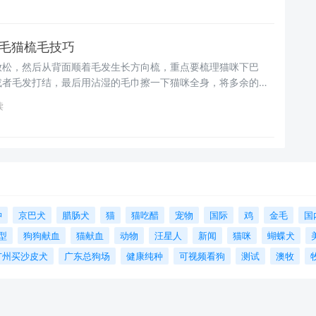
短毛猫梳毛技巧
放松，然后从背面顺着毛发生长方向梳，重点要梳理猫咪下巴
或者毛发打结，最后用沾湿的毛巾擦一下猫咪全身，将多余的毛
读
狆
京巴犬
腊肠犬
猫
猫吃醋
宠物
国际
鸡
金毛
国
型
狗狗献血
猫献血
动物
汪星人
新闻
猫咪
蝴蝶犬
广州买沙皮犬
广东总狗场
健康纯种
可视频看狗
测试
澳牧