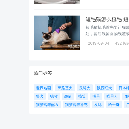
短毛猫怎么梳毛 
短毛猫梳毛首先要让猫
处，容易残留食物残渣
去除即可。
2019-09-04
432 阅
热门标签
世界名画
萨路基犬
灵缇犬
陕西细犬
日本
警犬
德牧
颜值
搞笑
明星
喵星人
血
猫猫营养配方
猫猫营养补充
发腮
哈士奇