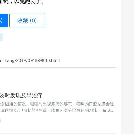
引绳，以免跑丢了。
5
)
收藏 (0)
康
/richang/2019/0918/9860.html
 及时发现及早治疗
进食困难的情况，咀嚼时出现疼痛的姿态；猫咪的口腔粘膜会红
口臭的情况；猫咪流涎严重，嘴角还会分泌白色的泡沫。 猫咪口
读