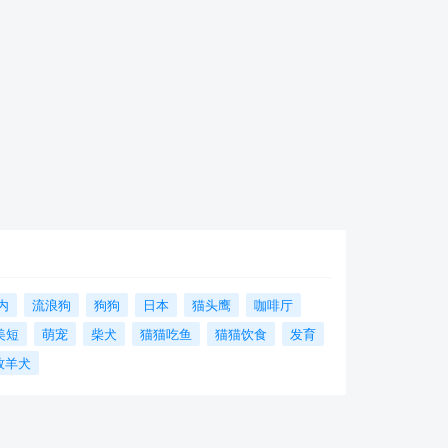
内
流浪狗
狗狗
日本
猫头鹰
咖啡厅
美短
萌宠
柴犬
猫猫吃鱼
猫猫饮食
发育
牧羊犬