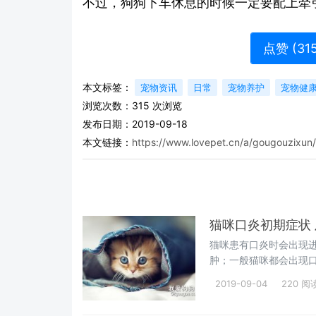
不过，狗狗下车休息的时候一定要配上牵
点赞 (
31
本文标签：
宠物资讯
日常
宠物养护
宠物健
浏览次数：
315
次浏览
发布日期：2019-09-18
本文链接：
https://www.lovepet.cn/a/gougouzixun
猫咪口炎初期症状
猫咪患有口炎时会出现
肿；一般猫咪都会出现
炎初期症状
2019-09-04
220 阅