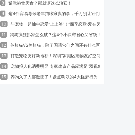
8
猫咪挑食厌食？那就该这么治它！
9
这4件容易导致老年猫咪瘫痪的事，千万别让它们做！
10
与宠物一起抽中恋爱“上上签”！“四季恋歌·爱在闵行”携宠交友引领
11
狗狗疯狂拆家怎么破？这4个小诀窍省心又省钱！
12
英短猫VS美短猫，除了国籍它们之间还有什么区别？
13
打造宠物友好新地标！深圳“罗湖区宠物友好空间活动周”启动
14
宠物拟人化消费明显 专家建议产品应满足“双视角需求”
15
养狗久了人都魔怔了！盘点狗奴的4大怪癖行为