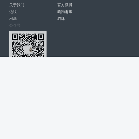
关于我们
官方微博
边牧
狗狗趣事
柯基
猫咪
公众号
爱宠网 南宁博大高科计算机有限公司 版权所有 © 2022. All Rights
Reserved. lovepet.cn
网站展示的品牌信息和数据，是基于互联网大数据及品牌方的公开信息，
收集整理客观呈现，仅提供参考使用，不代表网站支持观点；如有侵权、
错误信息，请及时联系我们更正或删除！
商务联系微信: 18977110085 分享更多宠物故事和萌宠趣味
博大软件
盈门
ManualLib
桂ICP备17004674号-20