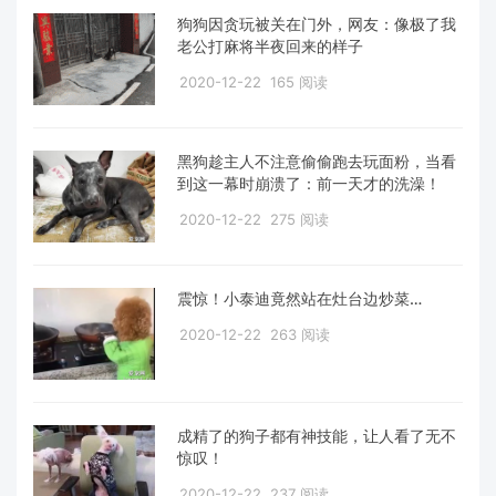
狗狗因贪玩被关在门外，网友：像极了我
老公打麻将半夜回来的样子
2020-12-22
165 阅读
黑狗趁主人不注意偷偷跑去玩面粉，当看
到这一幕时崩溃了：前一天才的洗澡！
2020-12-22
275 阅读
震惊！小泰迪竟然站在灶台边炒菜…
2020-12-22
263 阅读
成精了的狗子都有神技能，让人看了无不
惊叹！
2020-12-22
237 阅读