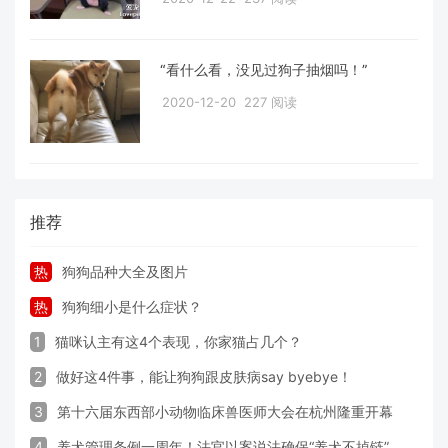
“看什么看，没见过狗子抽烟吗！”
2020-12-20
227 阅读
推荐
热
狗狗品种大全及图片
热
狗狗细小是什么症状？
1
猫咪认主有这4个表现，你家猫占几个？
2
做好这4件事，能让狗狗跟皮肤病say byebye！
3
第十六届东西部小动物临床兽医师大会在杭州隆重开幕
4
养犬管理条例一周年！法官以案说法确保“养犬不掉链”