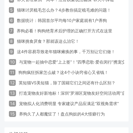
5
猫咪讨厌梳毛怎么办？4步教你搞定梳毛难的问题！
6
数据统计：韩国首尔平均每10户家庭就有1户养狗
7
养狗必看！狗狗绝育术后护理的正确打开方式在这里
8
猫咪挑食厌食？那就该这么治它！
9
这4件容易导致老年猫咪瘫痪的事，千万别让它们做！
10
与宠物一起抽中恋爱“上上签”！“四季恋歌·爱在闵行”携宠交
11
狗狗疯狂拆家怎么破？这4个小诀窍省心又省钱！
12
英短猫VS美短猫，除了国籍它们之间还有什么区别？
13
打造宠物友好新地标！深圳“罗湖区宠物友好空间活动周”启动
14
宠物拟人化消费明显 专家建议产品应满足“双视角需求”
15
养狗久了人都魔怔了！盘点狗奴的4大怪癖行为