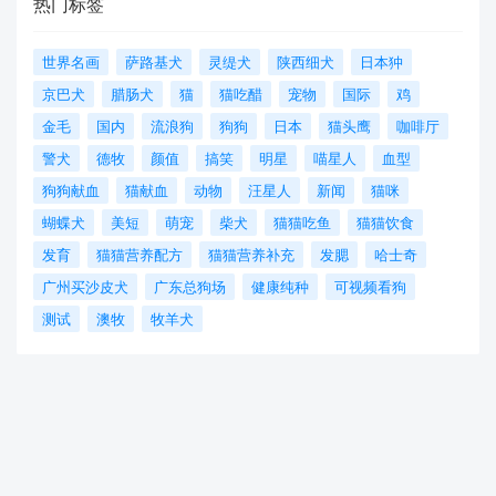
热门标签
世界名画
萨路基犬
灵缇犬
陕西细犬
日本狆
京巴犬
腊肠犬
猫
猫吃醋
宠物
国际
鸡
金毛
国内
流浪狗
狗狗
日本
猫头鹰
咖啡厅
警犬
德牧
颜值
搞笑
明星
喵星人
血型
狗狗献血
猫献血
动物
汪星人
新闻
猫咪
蝴蝶犬
美短
萌宠
柴犬
猫猫吃鱼
猫猫饮食
发育
猫猫营养配方
猫猫营养补充
发腮
哈士奇
广州买沙皮犬
广东总狗场
健康纯种
可视频看狗
测试
澳牧
牧羊犬