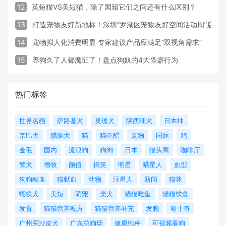
12
英短猫VS美短猫，除了国籍它们之间还有什么区别？
13
打造宠物友好新地标！深圳“罗湖区宠物友好空间活动周”启动
14
宠物拟人化消费明显 专家建议产品应满足“双视角需求”
15
养狗久了人都魔怔了！盘点狗奴的4大怪癖行为
热门标签
世界名画
萨路基犬
灵缇犬
陕西细犬
日本狆
京巴犬
腊肠犬
猫
猫吃醋
宠物
国际
鸡
金毛
国内
流浪狗
狗狗
日本
猫头鹰
咖啡厅
警犬
德牧
颜值
搞笑
明星
喵星人
血型
狗狗献血
猫献血
动物
汪星人
新闻
猫咪
蝴蝶犬
美短
萌宠
柴犬
猫猫吃鱼
猫猫饮食
发育
猫猫营养配方
猫猫营养补充
发腮
哈士奇
广州买沙皮犬
广东总狗场
健康纯种
可视频看狗