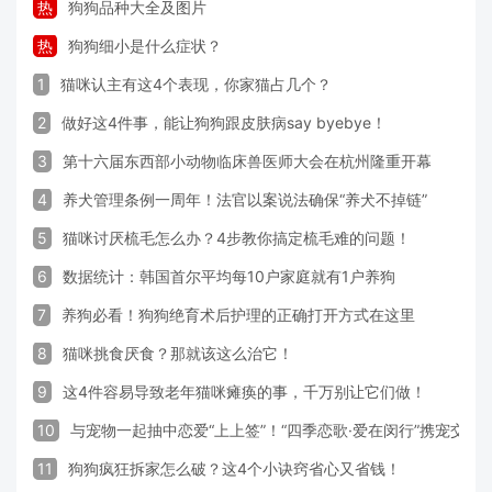
热
狗狗品种大全及图片
热
狗狗细小是什么症状？
1
猫咪认主有这4个表现，你家猫占几个？
2
做好这4件事，能让狗狗跟皮肤病say byebye！
3
第十六届东西部小动物临床兽医师大会在杭州隆重开幕
4
养犬管理条例一周年！法官以案说法确保“养犬不掉链”
5
猫咪讨厌梳毛怎么办？4步教你搞定梳毛难的问题！
6
数据统计：韩国首尔平均每10户家庭就有1户养狗
7
养狗必看！狗狗绝育术后护理的正确打开方式在这里
8
猫咪挑食厌食？那就该这么治它！
9
这4件容易导致老年猫咪瘫痪的事，千万别让它们做！
10
与宠物一起抽中恋爱“上上签”！“四季恋歌·爱在闵行”携宠交
11
狗狗疯狂拆家怎么破？这4个小诀窍省心又省钱！