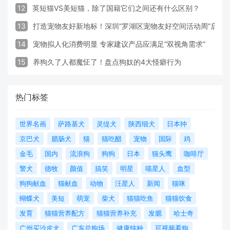
12
英短猫VS美短猫，除了国籍它们之间还有什么区别？
13
打造宠物友好新地标！深圳“罗湖区宠物友好空间活动周”启动
14
宠物拟人化消费明显 专家建议产品应满足“双视角需求”
15
养狗久了人都魔怔了！盘点狗奴的4大怪癖行为
热门标签
世界名画
萨路基犬
灵缇犬
陕西细犬
日本狆
京巴犬
腊肠犬
猫
猫吃醋
宠物
国际
鸡
金毛
国内
流浪狗
狗狗
日本
猫头鹰
咖啡厅
警犬
德牧
颜值
搞笑
明星
喵星人
血型
狗狗献血
猫献血
动物
汪星人
新闻
猫咪
蝴蝶犬
美短
萌宠
柴犬
猫猫吃鱼
猫猫饮食
发育
猫猫营养配方
猫猫营养补充
发腮
哈士奇
广州买沙皮犬
广东总狗场
健康纯种
可视频看狗