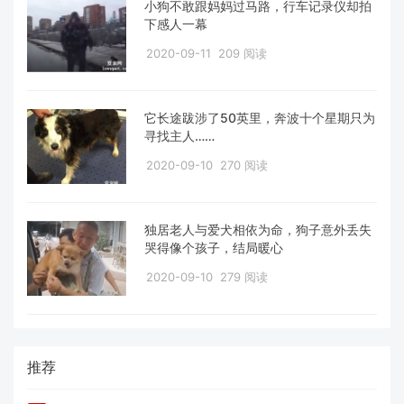
小狗不敢跟妈妈过马路，行车记录仪却拍
下感人一幕
2020-09-11
209 阅读
它长途跋涉了50英里，奔波十个星期只为
寻找主人……
2020-09-10
270 阅读
独居老人与爱犬相依为命，狗子意外丢失
哭得像个孩子，结局暖心
2020-09-10
279 阅读
推荐