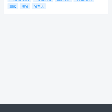
测试
澳牧
牧羊犬