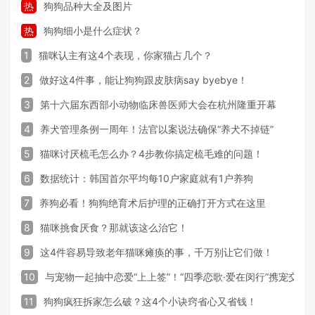
热
狗狗品种大全及图片
热
狗狗细小是什么症状？
1
猫咪认主有这4个表现，你家猫占几个？
2
做好这4件事，能让狗狗跟皮肤病say byebye！
3
第十六届东西部小动物临床兽医师大会在杭州隆重开幕
4
养犬管理条例一周年！法官以案说法确保“养犬不掉链”
5
猫咪讨厌梳毛怎么办？4步教你搞定梳毛难的问题！
6
数据统计：韩国首尔平均每10户家庭就有1户养狗
7
养狗必看！狗狗绝育术后护理的正确打开方式在这里
8
猫咪挑食厌食？那就该这么治它！
9
这4件容易导致老年猫咪瘫痪的事，千万别让它们做！
10
与宠物一起抽中恋爱“上上签”！“四季恋歌·爱在闵行”携宠交
11
狗狗疯狂拆家怎么破？这4个小诀窍省心又省钱！