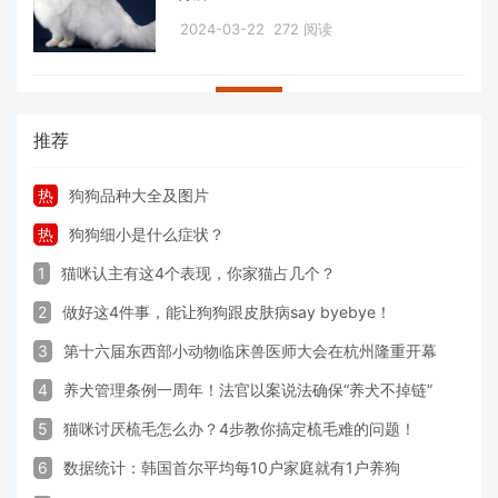
2024-03-22
272 阅读
推荐
热
狗狗品种大全及图片
热
狗狗细小是什么症状？
1
猫咪认主有这4个表现，你家猫占几个？
2
做好这4件事，能让狗狗跟皮肤病say byebye！
3
第十六届东西部小动物临床兽医师大会在杭州隆重开幕
4
养犬管理条例一周年！法官以案说法确保“养犬不掉链”
5
猫咪讨厌梳毛怎么办？4步教你搞定梳毛难的问题！
6
数据统计：韩国首尔平均每10户家庭就有1户养狗