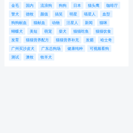
金毛
国内
流浪狗
狗狗
日本
猫头鹰
咖啡厅
警犬
德牧
颜值
搞笑
明星
喵星人
血型
狗狗献血
猫献血
动物
汪星人
新闻
猫咪
蝴蝶犬
美短
萌宠
柴犬
猫猫吃鱼
猫猫饮食
发育
猫猫营养配方
猫猫营养补充
发腮
哈士奇
广州买沙皮犬
广东总狗场
健康纯种
可视频看狗
测试
澳牧
牧羊犬