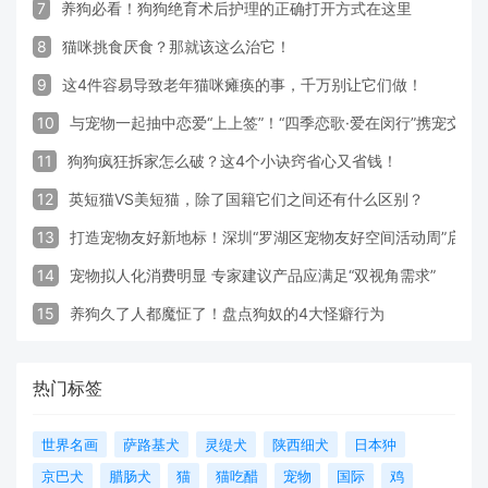
7
养狗必看！狗狗绝育术后护理的正确打开方式在这里
8
猫咪挑食厌食？那就该这么治它！
9
这4件容易导致老年猫咪瘫痪的事，千万别让它们做！
10
与宠物一起抽中恋爱“上上签”！“四季恋歌·爱在闵行”携宠交
11
狗狗疯狂拆家怎么破？这4个小诀窍省心又省钱！
12
英短猫VS美短猫，除了国籍它们之间还有什么区别？
13
打造宠物友好新地标！深圳“罗湖区宠物友好空间活动周”启动
14
宠物拟人化消费明显 专家建议产品应满足“双视角需求”
15
养狗久了人都魔怔了！盘点狗奴的4大怪癖行为
热门标签
世界名画
萨路基犬
灵缇犬
陕西细犬
日本狆
京巴犬
腊肠犬
猫
猫吃醋
宠物
国际
鸡