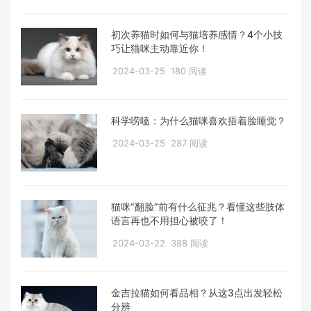
初次养猫时如何与猫培养感情？4个小技
巧让猫咪主动靠近你！
2024-03-25
180 阅读
科学唠嗑：为什么猫咪喜欢捂着脸睡觉？
2024-03-25
287 阅读
猫咪“翻脸”前有什么征兆？看懂这些肢体
语言再也不用担心被咬了！
2024-03-22
388 阅读
金吉拉猫如何看品相？从这3点出发轻松
分辨