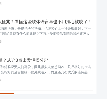
下几个原因~
读
什么征兆？看懂这些肢体语言再也不用担心被咬了！
感情来得快，去得也快的动物。也许它们上一秒还很高兴，下一
猫咪“翻脸”前都有什么征兆呢？下面小爱将带你看懂猫咪想要咬人前
效判断与预防，再也不用担心被咬了~
读
相？从这3点出发轻松分辨
丽和优雅深受人们喜爱，因此很多人都想饲养一只品相好的金吉
，品相好的金吉拉猫不仅外观迷人，而且还具有优秀的遗传品
一只金吉拉猫时如何判断金吉拉猫的品相呢？下面小爱将为你揭
读