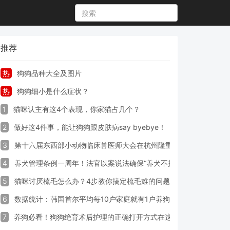
推荐
热
狗狗品种大全及图片
热
狗狗细小是什么症状？
1
猫咪认主有这4个表现，你家猫占几个？
2
做好这4件事，能让狗狗跟皮肤病say byebye！
3
第十六届东西部小动物临床兽医师大会在杭州隆重开幕
4
养犬管理条例一周年！法官以案说法确保“养犬不掉链”
5
猫咪讨厌梳毛怎么办？4步教你搞定梳毛难的问题！
6
数据统计：韩国首尔平均每10户家庭就有1户养狗
7
养狗必看！狗狗绝育术后护理的正确打开方式在这里