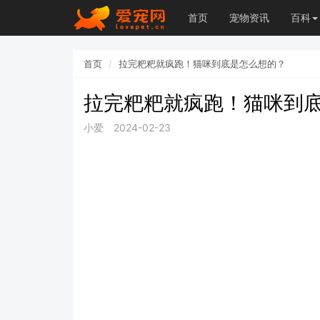
首页
宠物资讯
百科
首页
拉完粑粑就疯跑！猫咪到底是怎么想的？
拉完粑粑就疯跑！猫咪到
小爱
2024-02-23