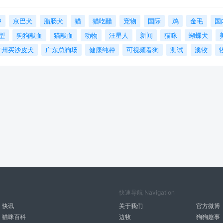
狆
京巴犬
腊肠犬
猫
猫吃醋
宠物
国际
鸡
金毛
国
型
狗狗献血
猫献血
动物
汪星人
新闻
猫咪
蝴蝶犬
广州买沙皮犬
广东总狗场
健康纯种
可视频看狗
测试
澳牧
快速导航 Navigation
快讯
关于我们
官方微博
猫咪百科
边牧
狗狗趣事