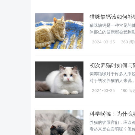
猫咪缺钙该如何补
猫咪缺钙是一种常见的
体部位的健康都会受到
咪快速补钙的方法，帮
2024-03-25
360 阅
初次养猫时如何与
饲养猫咪对于许多人来
对于初次养猫的人来说
挑战。那么，我们作为
2024-03-25
180 阅
屎官不妨试试以下4个办
科学唠嗑：为什么
养猫的铲屎官们，应该
看起来是在卖萌呢？但