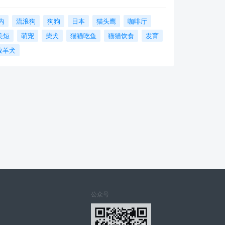
内
流浪狗
狗狗
日本
猫头鹰
咖啡厅
美短
萌宠
柴犬
猫猫吃鱼
猫猫饮食
发育
牧羊犬
公众号