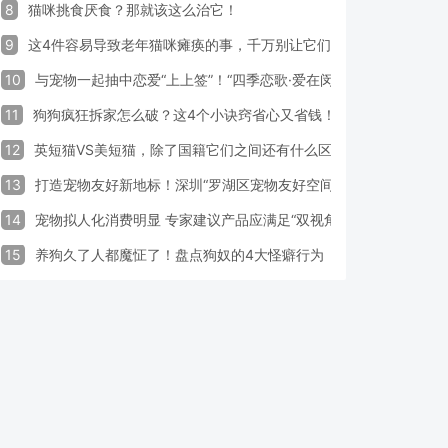
8
猫咪挑食厌食？那就该这么治它！
9
这4件容易导致老年猫咪瘫痪的事，千万别让它们做！
10
与宠物一起抽中恋爱“上上签”！“四季恋歌·爱在闵行”携宠交友引领
11
狗狗疯狂拆家怎么破？这4个小诀窍省心又省钱！
12
英短猫VS美短猫，除了国籍它们之间还有什么区别？
13
打造宠物友好新地标！深圳“罗湖区宠物友好空间活动周”启动
14
宠物拟人化消费明显 专家建议产品应满足“双视角需求”
15
养狗久了人都魔怔了！盘点狗奴的4大怪癖行为