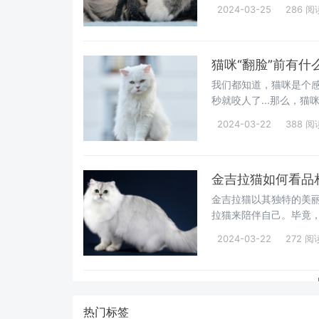
不是在卖萌！而是有着以
2024-03-25
286 阅
猫咪“翻脸”前有
我们都知道，猫咪是个
秒就咬人了...那么，
的肢体语言，让你能有
2024-03-22
388 阅
金吉拉猫如何看品
金吉拉猫以其独特的美
拉猫来陪伴自己。毕竟
质。那么，我们在挑选
2024-03-22
272 阅
晓！
热门标签