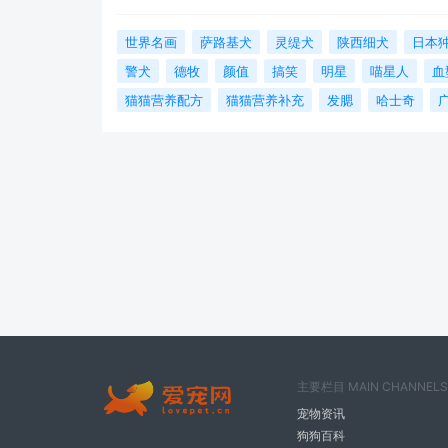
世界名画
萨路基犬
灵缇犬
陕西细犬
日本
警犬
德牧
颜值
搞笑
明星
喵星人
血
猫猫营养配方
猫猫营养补充
发腮
哈士奇
主要栏目 MAIN CHANNELS
宠物资讯
狗狗百科