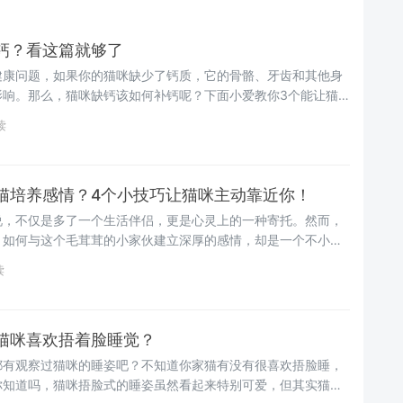
钙？看这篇就够了
健康问题，如果你的猫咪缺少了钙质，它的骨骼、牙齿和其他身
影响。那么，猫咪缺钙该如何补钙呢？下面小爱教你3个能让猫
助你更好地照顾你的猫咪~
读
猫培养感情？4个小技巧让猫咪主动靠近你！
说，不仅是多了一个生活伴侣，更是心灵上的一种寄托。然而，
，如何与这个毛茸茸的小家伙建立深厚的感情，却是一个不小的
新手铲屎官，该如何建立起跟猫咪的亲密关系呢？先别担心！铲
读
法，试完保证让猫咪主动靠近你~
猫咪喜欢捂着脸睡觉？
都有观察过猫咪的睡姿吧？不知道你家猫有没有很喜欢捂脸睡，
你知道吗，猫咪捂脸式的睡姿虽然看起来特别可爱，但其实猫咪