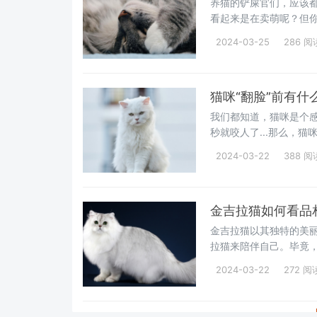
养猫的铲屎官们，应该
看起来是在卖萌呢？但
不是在卖萌！而是有着以
2024-03-25
286 阅
猫咪“翻脸”前有
我们都知道，猫咪是个
秒就咬人了...那么，
的肢体语言，让你能有
2024-03-22
388 阅
金吉拉猫如何看品
金吉拉猫以其独特的美
拉猫来陪伴自己。毕竟
质。那么，我们在挑选
2024-03-22
272 阅
晓！