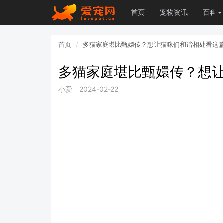
首页
宠物资讯
百科
首页
多猫家庭堪比甄嬛传？想让猫咪们和谐相处看这
多猫家庭堪比甄嬛传？想
小爱
2024-02-22