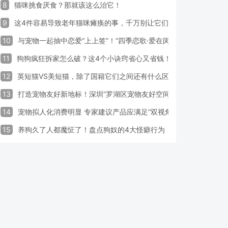
8
猫咪挑食厌食？那就该这么治它！
9
这4件容易导致老年猫咪瘫痪的事，千万别让它们做！
10
与宠物一起抽中恋爱“上上签”！“四季恋歌·爱在闵行”携宠交友引领
11
狗狗疯狂拆家怎么破？这4个小诀窍省心又省钱！
12
英短猫VS美短猫，除了国籍它们之间还有什么区别？
13
打造宠物友好新地标！深圳“罗湖区宠物友好空间活动周”启动
14
宠物拟人化消费明显 专家建议产品应满足“双视角需求”
15
养狗久了人都魔怔了！盘点狗奴的4大怪癖行为