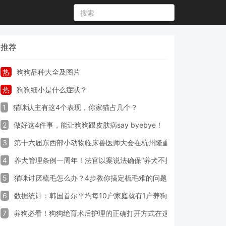
推荐
热
狗狗品种大全及图片
热
狗狗细小是什么症状？
1
猫咪认主有这4个表现，你家猫占几个？
2
做好这4件事，能让狗狗跟皮肤病say byebye！
3
第十六届东西部小动物临床兽医师大会在杭州隆重开幕
4
养犬管理条例一周年！法官以案说法确保“养犬不掉链”
5
猫咪讨厌梳毛怎么办？4步教你搞定梳毛难的问题！
6
数据统计：韩国首尔平均每10户家庭就有1户养狗
7
养狗必看！狗狗绝育术后护理的正确打开方式在这里