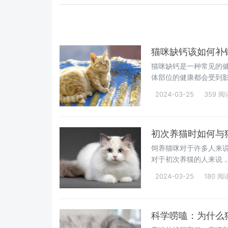
猫咪缺钙该如何补
猫咪缺钙是一种常见的
体部位的健康都会受到
咪快速补钙的方法，帮
2024-03-25
359 阅
初次养猫时如何与
饲养猫咪对于许多人来
对于初次养猫的人来说
挑战。那么，我们作为
2024-03-25
180 阅
屎官不妨试试以下4个办
科学唠嗑：为什么