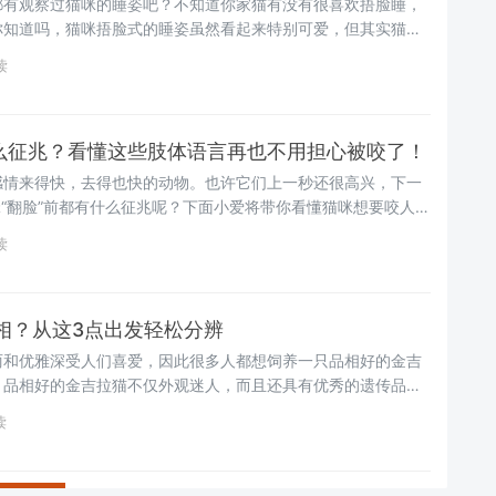
都有观察过猫咪的睡姿吧？不知道你家猫有没有很喜欢捂脸睡，
你知道吗，猫咪捂脸式的睡姿虽然看起来特别可爱，但其实猫咪
下几个原因~
读
什么征兆？看懂这些肢体语言再也不用担心被咬了！
感情来得快，去得也快的动物。也许它们上一秒还很高兴，下一
猫咪“翻脸”前都有什么征兆呢？下面小爱将带你看懂猫咪想要咬人前
效判断与预防，再也不用担心被咬了~
读
相？从这3点出发轻松分辨
丽和优雅深受人们喜爱，因此很多人都想饲养一只品相好的金吉
，品相好的金吉拉猫不仅外观迷人，而且还具有优秀的遗传品
一只金吉拉猫时如何判断金吉拉猫的品相呢？下面小爱将为你揭
读