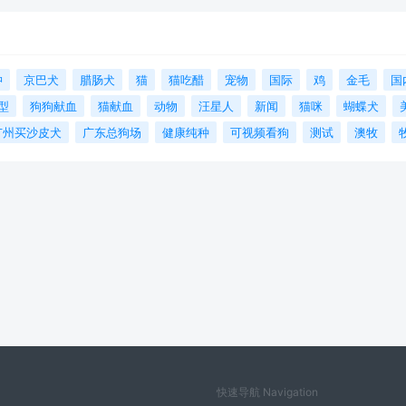
狆
京巴犬
腊肠犬
猫
猫吃醋
宠物
国际
鸡
金毛
国
型
狗狗献血
猫献血
动物
汪星人
新闻
猫咪
蝴蝶犬
广州买沙皮犬
广东总狗场
健康纯种
可视频看狗
测试
澳牧
快速导航 Navigation