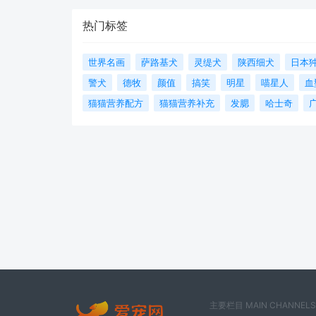
热门标签
世界名画
萨路基犬
灵缇犬
陕西细犬
日本
警犬
德牧
颜值
搞笑
明星
喵星人
血
猫猫营养配方
猫猫营养补充
发腮
哈士奇
主要栏目 MAIN CHANNELS