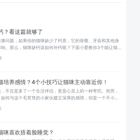
钙？看这篇就够了
健康问题，如果你的猫咪缺少了钙质，它的骨骼、牙齿和其他身
影响。那么，猫咪缺钙该如何补钙呢？下面小爱教你3个能让猫
助你更好地照顾你的猫咪~
读
猫培养感情？4个小技巧让猫咪主动靠近你！
说，不仅是多了一个生活伴侣，更是心灵上的一种寄托。然而，
，如何与这个毛茸茸的小家伙建立深厚的感情，却是一个不小的
新手铲屎官，该如何建立起跟猫咪的亲密关系呢？先别担心！铲
读
法，试完保证让猫咪主动靠近你~
猫咪喜欢捂着脸睡觉？