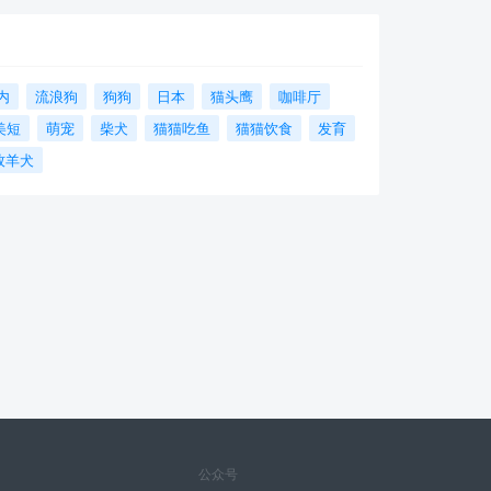
内
流浪狗
狗狗
日本
猫头鹰
咖啡厅
美短
萌宠
柴犬
猫猫吃鱼
猫猫饮食
发育
牧羊犬
公众号