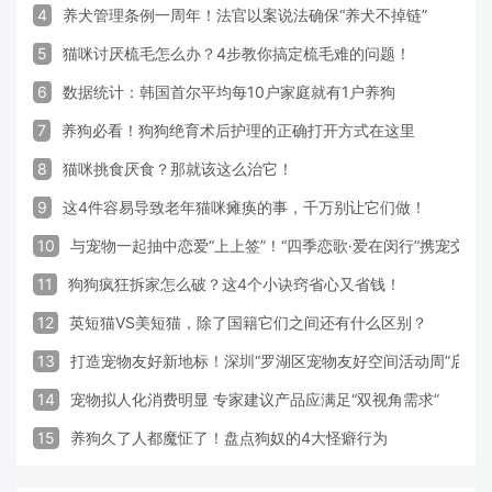
4
养犬管理条例一周年！法官以案说法确保“养犬不掉链”
5
猫咪讨厌梳毛怎么办？4步教你搞定梳毛难的问题！
6
数据统计：韩国首尔平均每10户家庭就有1户养狗
7
养狗必看！狗狗绝育术后护理的正确打开方式在这里
8
猫咪挑食厌食？那就该这么治它！
9
这4件容易导致老年猫咪瘫痪的事，千万别让它们做！
10
与宠物一起抽中恋爱“上上签”！“四季恋歌·爱在闵行”携宠交
11
狗狗疯狂拆家怎么破？这4个小诀窍省心又省钱！
12
英短猫VS美短猫，除了国籍它们之间还有什么区别？
13
打造宠物友好新地标！深圳“罗湖区宠物友好空间活动周”启动
14
宠物拟人化消费明显 专家建议产品应满足“双视角需求”
15
养狗久了人都魔怔了！盘点狗奴的4大怪癖行为