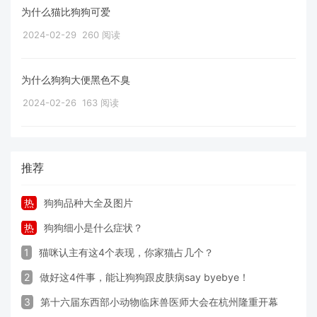
为什么猫比狗狗可爱
2024-02-29
260 阅读
为什么狗狗大便黑色不臭
2024-02-26
163 阅读
推荐
热
狗狗品种大全及图片
热
狗狗细小是什么症状？
1
猫咪认主有这4个表现，你家猫占几个？
2
做好这4件事，能让狗狗跟皮肤病say byebye！
3
第十六届东西部小动物临床兽医师大会在杭州隆重开幕