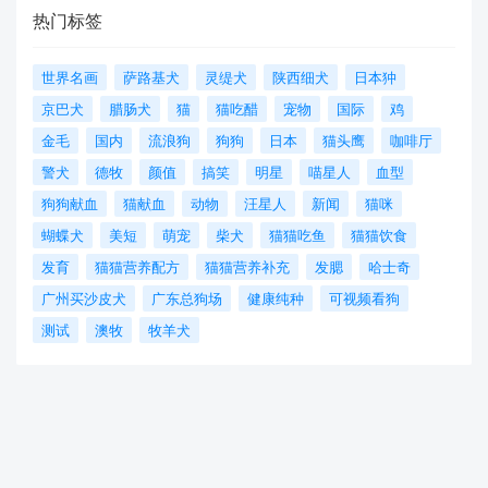
热门标签
世界名画
萨路基犬
灵缇犬
陕西细犬
日本狆
京巴犬
腊肠犬
猫
猫吃醋
宠物
国际
鸡
金毛
国内
流浪狗
狗狗
日本
猫头鹰
咖啡厅
警犬
德牧
颜值
搞笑
明星
喵星人
血型
狗狗献血
猫献血
动物
汪星人
新闻
猫咪
蝴蝶犬
美短
萌宠
柴犬
猫猫吃鱼
猫猫饮食
发育
猫猫营养配方
猫猫营养补充
发腮
哈士奇
广州买沙皮犬
广东总狗场
健康纯种
可视频看狗
测试
澳牧
牧羊犬