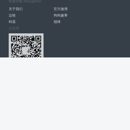
快速导航 Navigation
关于我们
官方微博
边牧
狗狗趣事
柯基
猫咪
公众号
爱宠网 南宁博大高科计算机有限公司 版权所有 © 2022. All Rights
Reserved. lovepet.cn
网站展示的品牌信息和数据，是基于互联网大数据及品牌方的公开信息，
收集整理客观呈现，仅提供参考使用，不代表网站支持观点；如有侵权、
错误信息，请及时联系我们更正或删除！
商务联系微信: 18977110085 分享更多宠物故事和萌宠趣味
博大软件
盈门
ManualLib
桂ICP备17004674号-20