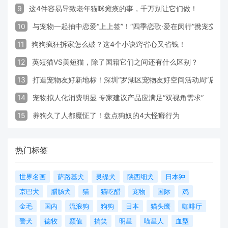
9
这4件容易导致老年猫咪瘫痪的事，千万别让它们做！
10
与宠物一起抽中恋爱“上上签”！“四季恋歌·爱在闵行”携宠交
11
狗狗疯狂拆家怎么破？这4个小诀窍省心又省钱！
12
英短猫VS美短猫，除了国籍它们之间还有什么区别？
13
打造宠物友好新地标！深圳“罗湖区宠物友好空间活动周”启动
14
宠物拟人化消费明显 专家建议产品应满足“双视角需求”
15
养狗久了人都魔怔了！盘点狗奴的4大怪癖行为
热门标签
世界名画
萨路基犬
灵缇犬
陕西细犬
日本狆
京巴犬
腊肠犬
猫
猫吃醋
宠物
国际
鸡
金毛
国内
流浪狗
狗狗
日本
猫头鹰
咖啡厅
警犬
德牧
颜值
搞笑
明星
喵星人
血型