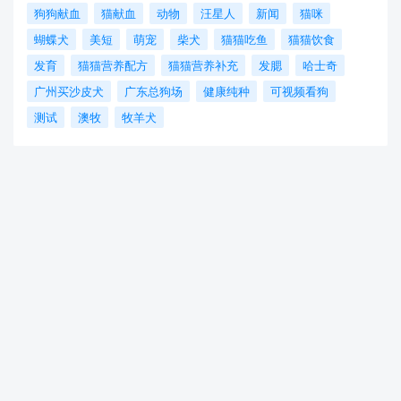
狗狗献血
猫献血
动物
汪星人
新闻
猫咪
蝴蝶犬
美短
萌宠
柴犬
猫猫吃鱼
猫猫饮食
发育
猫猫营养配方
猫猫营养补充
发腮
哈士奇
广州买沙皮犬
广东总狗场
健康纯种
可视频看狗
测试
澳牧
牧羊犬