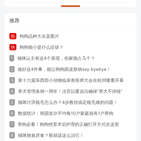
推荐
热
狗狗品种大全及图片
热
狗狗细小是什么症状？
1
猫咪认主有这4个表现，你家猫占几个？
2
做好这4件事，能让狗狗跟皮肤病say byebye！
3
第十六届东西部小动物临床兽医师大会在杭州隆重开幕
4
养犬管理条例一周年！法官以案说法确保“养犬不掉链”
5
猫咪讨厌梳毛怎么办？4步教你搞定梳毛难的问题！
6
数据统计：韩国首尔平均每10户家庭就有1户养狗
7
养狗必看！狗狗绝育术后护理的正确打开方式在这里
8
猫咪挑食厌食？那就该这么治它！