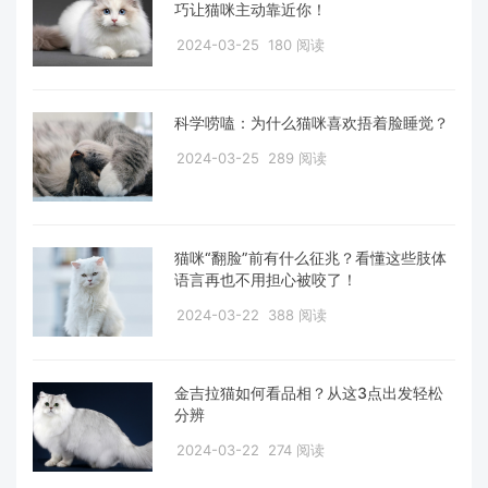
巧让猫咪主动靠近你！
2024-03-25
180 阅读
科学唠嗑：为什么猫咪喜欢捂着脸睡觉？
2024-03-25
289 阅读
猫咪“翻脸”前有什么征兆？看懂这些肢体
语言再也不用担心被咬了！
2024-03-22
388 阅读
金吉拉猫如何看品相？从这3点出发轻松
分辨
2024-03-22
274 阅读