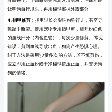
耳膜损伤。正确做法是先滴入清洁液，轻揉耳根
让狗狗自行甩头，再用棉球擦拭外露部分。
4. 指甲修剪：
指甲过长会影响狗狗行走，甚至导
致趾甲断裂。使用宠物专用指甲剪，避开粉红色
的血线部分（内含血管），每次少量修剪。 常见
错误：剪到血线导致出血，狗狗产生恐惧心理。
纠正方法是采用‘少量多次’的方法，若不慎剪伤，
应立即用止血粉或干净棉球按压止血，并安抚狗
狗的情绪。