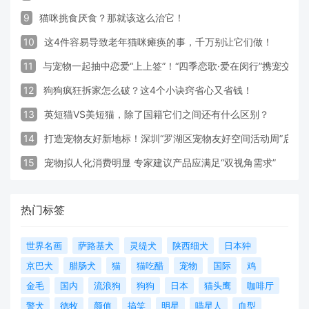
9
猫咪挑食厌食？那就该这么治它！
10
这4件容易导致老年猫咪瘫痪的事，千万别让它们做！
11
与宠物一起抽中恋爱“上上签”！“四季恋歌·爱在闵行”携宠交友
12
狗狗疯狂拆家怎么破？这4个小诀窍省心又省钱！
13
英短猫VS美短猫，除了国籍它们之间还有什么区别？
14
打造宠物友好新地标！深圳“罗湖区宠物友好空间活动周”启动
15
宠物拟人化消费明显 专家建议产品应满足“双视角需求”
热门标签
世界名画
萨路基犬
灵缇犬
陕西细犬
日本狆
京巴犬
腊肠犬
猫
猫吃醋
宠物
国际
鸡
金毛
国内
流浪狗
狗狗
日本
猫头鹰
咖啡厅
警犬
德牧
颜值
搞笑
明星
喵星人
血型