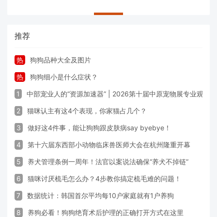
推荐
热
狗狗品种大全及图片
热
狗狗细小是什么症状？
1
中部宠业人的“资源加速器” | 2026第十届中原宠物展专业观众
2
猫咪认主有这4个表现，你家猫占几个？
3
做好这4件事，能让狗狗跟皮肤病say byebye！
4
第十六届东西部小动物临床兽医师大会在杭州隆重开幕
5
养犬管理条例一周年！法官以案说法确保“养犬不掉链”
6
猫咪讨厌梳毛怎么办？4步教你搞定梳毛难的问题！
7
数据统计：韩国首尔平均每10户家庭就有1户养狗
8
养狗必看！狗狗绝育术后护理的正确打开方式在这里