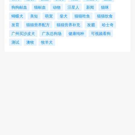
狗狗献血
猫献血
动物
汪星人
新闻
猫咪
蝴蝶犬
美短
萌宠
柴犬
猫猫吃鱼
猫猫饮食
发育
猫猫营养配方
猫猫营养补充
发腮
哈士奇
广州买沙皮犬
广东总狗场
健康纯种
可视频看狗
测试
澳牧
牧羊犬