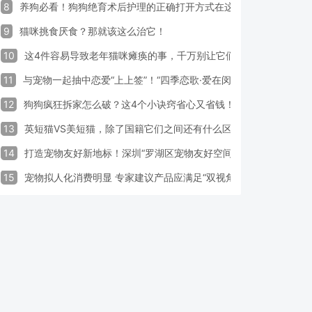
8
养狗必看！狗狗绝育术后护理的正确打开方式在这里
9
猫咪挑食厌食？那就该这么治它！
10
这4件容易导致老年猫咪瘫痪的事，千万别让它们做！
11
与宠物一起抽中恋爱“上上签”！“四季恋歌·爱在闵行”携宠交友引领
12
狗狗疯狂拆家怎么破？这4个小诀窍省心又省钱！
13
英短猫VS美短猫，除了国籍它们之间还有什么区别？
14
打造宠物友好新地标！深圳“罗湖区宠物友好空间活动周”启动
15
宠物拟人化消费明显 专家建议产品应满足“双视角需求”