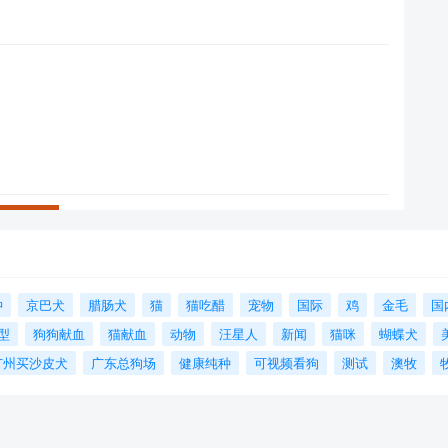
狆
京巴犬
腊肠犬
猫
猫吃醋
宠物
国际
鸡
金毛
国
型
狗狗献血
猫献血
动物
汪星人
新闻
猫咪
蝴蝶犬
广州买沙皮犬
广东总狗场
健康纯种
可视频看狗
测试
澳牧