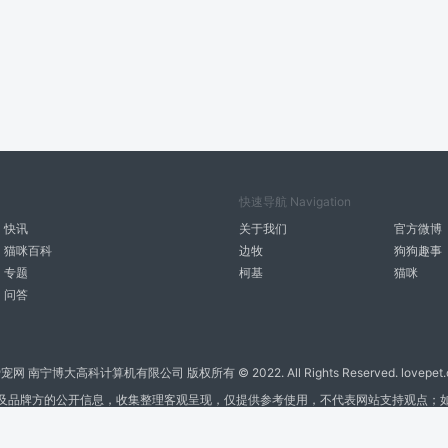
快速导航 Navigation
快讯
关于我们
官方微博
猫咪百科
边牧
狗狗趣事
专题
柯基
猫咪
问答
宠网 南宁博大高科计算机有限公司 版权所有 © 2022. All Rights Reserved. lovepet.
及品牌方的公开信息，收集整理客观呈现，仅提供参考使用，不代表网站支持观点；
商务联系微信: 18977110085 分享更多宠物故事和萌宠趣味