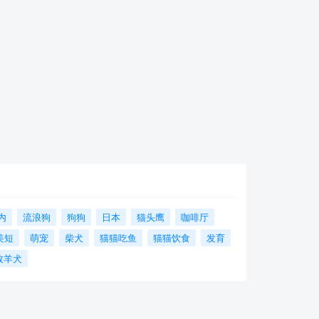
内
流浪狗
狗狗
日本
猫头鹰
咖啡厅
美短
萌宠
柴犬
猫猫吃鱼
猫猫饮食
发育
牧羊犬