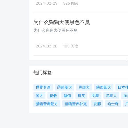
2024-02-29
325 阅读
为什么狗狗大便黑色不臭
为什么狗狗大便黑色不臭
2024-02-26
193 阅读
热门标签
世界名画
萨路基犬
灵缇犬
陕西细犬
日本
警犬
德牧
颜值
搞笑
明星
喵星人
血
猫猫营养配方
猫猫营养补充
发腮
哈士奇