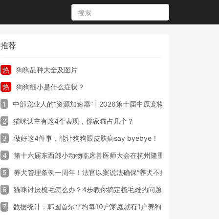
推荐
热
狗狗品种大全及图片
热
狗狗细小是什么症状？
1
中部宠业人的“资源加速器” | 2026第十届中原宠物展专业观众预登
2
猫咪认主有这4个表现，你家猫占几个？
3
做好这4件事，能让狗狗跟皮肤病say byebye！
4
第十六届东西部小动物临床兽医师大会在杭州隆重开幕
5
养犬管理条例一周年！法官以案说法确保“养犬不掉链”
6
猫咪讨厌梳毛怎么办？4步教你搞定梳毛难的问题！
7
数据统计：韩国首尔平均每10户家庭就有1户养狗