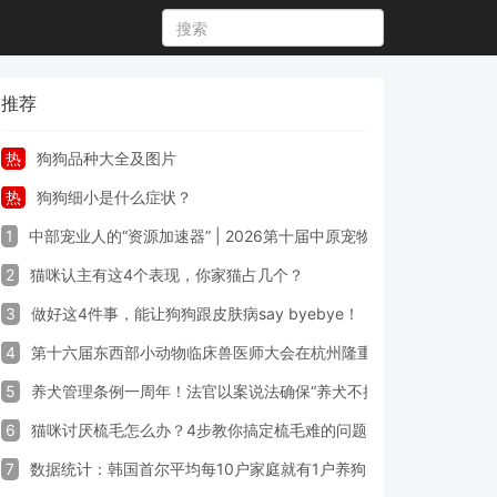
推荐
热
狗狗品种大全及图片
热
狗狗细小是什么症状？
1
中部宠业人的“资源加速器” | 2026第十届中原宠物展专业观众预登
2
猫咪认主有这4个表现，你家猫占几个？
3
做好这4件事，能让狗狗跟皮肤病say byebye！
4
第十六届东西部小动物临床兽医师大会在杭州隆重开幕
5
养犬管理条例一周年！法官以案说法确保“养犬不掉链”
6
猫咪讨厌梳毛怎么办？4步教你搞定梳毛难的问题！
7
数据统计：韩国首尔平均每10户家庭就有1户养狗