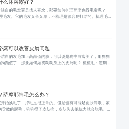
什么沐浴露好？
身洁白的毛发更是找人喜欢，那要如何护理萨摩也得毛发呢？
梳理毛发。它的毛发又长又厚，不梳理是很容易打结的。梳理毛发
读
浴露可以改善皮屑问题
身洁白的发毛加上高颜值的脸，可以说是狗中白富美了，那狗狗
狗狗颜值了，那要如何如初狗狗身上的皮屑呢？ 梳梳毛：定期为
？萨摩耶掉毛怎么办？
该开始换毛了，掉毛是很正常的。但是也有可能是皮肤病哦，家
肤病导致的脱毛，狗狗得了皮肤病，皮肤失去抵抗力就会脱毛。宠