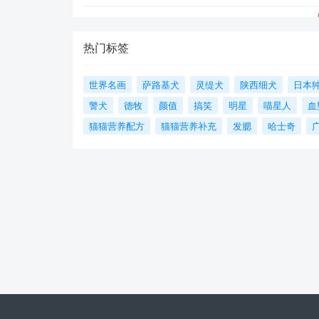
热门标签
世界名画
萨路基犬
灵缇犬
陕西细犬
日本
警犬
德牧
颜值
搞笑
明星
喵星人
血
猫猫营养配方
猫猫营养补充
发腮
哈士奇