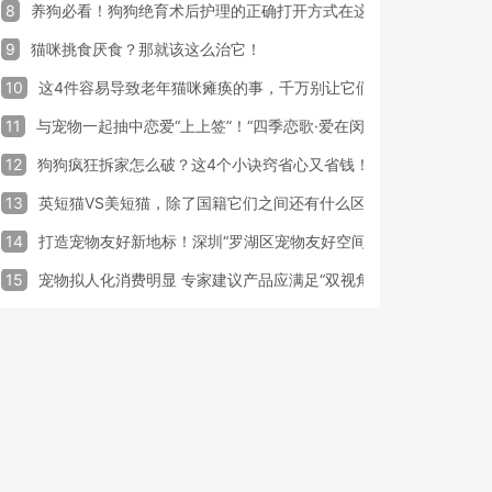
8
养狗必看！狗狗绝育术后护理的正确打开方式在这里
9
猫咪挑食厌食？那就该这么治它！
10
这4件容易导致老年猫咪瘫痪的事，千万别让它们做！
11
与宠物一起抽中恋爱“上上签”！“四季恋歌·爱在闵行”携宠交友引领
12
狗狗疯狂拆家怎么破？这4个小诀窍省心又省钱！
13
英短猫VS美短猫，除了国籍它们之间还有什么区别？
14
打造宠物友好新地标！深圳“罗湖区宠物友好空间活动周”启动
15
宠物拟人化消费明显 专家建议产品应满足“双视角需求”