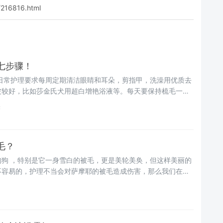
/216816.html
七步骤！
 日常护理要求每周定期清洁眼睛和耳朵，剪指甲，洗澡用优质去
波较好，比如莎金氏犬用超白增艳浴液等。每天要保持梳毛一到
读
毛？
狗狗 ，特别是它一身雪白的被毛，更是美轮美奂，但这样美丽的
不容易的，护理不当会对萨摩耶的被毛造成伤害，那么我们在护