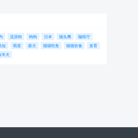
内
流浪狗
狗狗
日本
猫头鹰
咖啡厅
美短
萌宠
柴犬
猫猫吃鱼
猫猫饮食
发育
牧羊犬