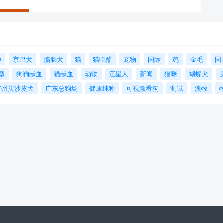
狆
京巴犬
腊肠犬
猫
猫吃醋
宠物
国际
鸡
金毛
国
型
狗狗献血
猫献血
动物
汪星人
新闻
猫咪
蝴蝶犬
广州买沙皮犬
广东总狗场
健康纯种
可视频看狗
测试
澳牧