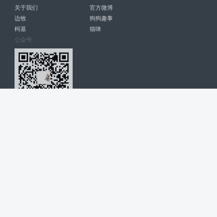
关于我们
官方微博
边牧
狗狗趣事
柯基
猫咪
公众号
爱宠网 南宁博大高科计算机有限公司 版权所有 © 2022. All Rights
Reserved. lovepet.cn
网站展示的品牌信息和数据，是基于互联网大数据及品牌方的公开信息，
收集整理客观呈现，仅提供参考使用，不代表网站支持观点；如有侵权、
错误信息，请及时联系我们更正或删除！
商务联系微信: 18977110085 分享更多宠物故事和萌宠趣味
博大软件
盈门
ManualLib
桂ICP备17004674号-20