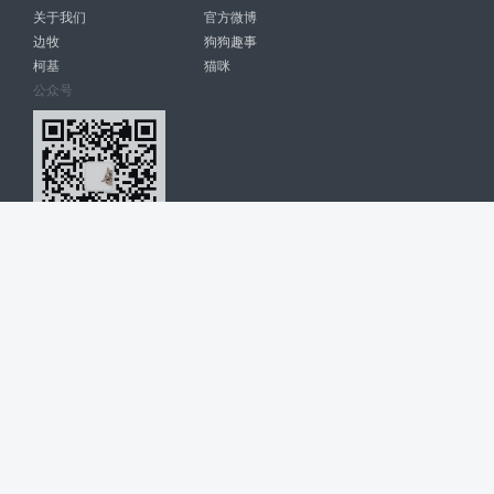
关于我们
官方微博
边牧
狗狗趣事
柯基
猫咪
公众号
爱宠网 南宁博大高科计算机有限公司 版权所有 © 2022. All Rights
Reserved. lovepet.cn
网站展示的品牌信息和数据，是基于互联网大数据及品牌方的公开信息，
收集整理客观呈现，仅提供参考使用，不代表网站支持观点；如有侵权、
错误信息，请及时联系我们更正或删除！
商务联系微信: 18977110085 分享更多宠物故事和萌宠趣味
博大软件
盈门
ManualLib
桂ICP备17004674号-20