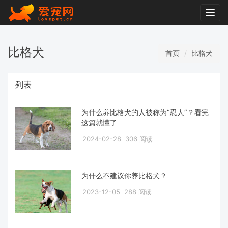
Togg
navig
比格犬
首页
比格犬
列表
为什么养比格犬的人被称为“忍人”？看完
这篇就懂了
2024-02-28
306 阅读
为什么不建议你养比格犬？
2023-12-05
288 阅读