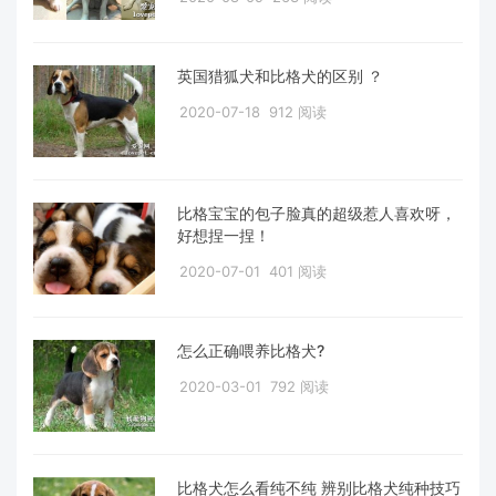
英国猎狐犬和比格犬的区别 ？
2020-07-18
912 阅读
比格宝宝的包子脸真的超级惹人喜欢呀，
好想捏一捏！
2020-07-01
401 阅读
怎么正确喂养比格犬?
2020-03-01
792 阅读
比格犬怎么看纯不纯 辨别比格犬纯种技巧