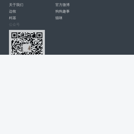
关于我们
官方微博
边牧
狗狗趣事
柯基
猫咪
公众号
爱宠网 南宁博大高科计算机有限公司 版权所有 © 2022. All Rights
Reserved. lovepet.cn
网站展示的品牌信息和数据，是基于互联网大数据及品牌方的公开信息，
收集整理客观呈现，仅提供参考使用，不代表网站支持观点；如有侵权、
错误信息，请及时联系我们更正或删除！
商务联系微信: 18977110085 分享更多宠物故事和萌宠趣味
博大软件
盈门
ManualLib
桂ICP备17004674号-20