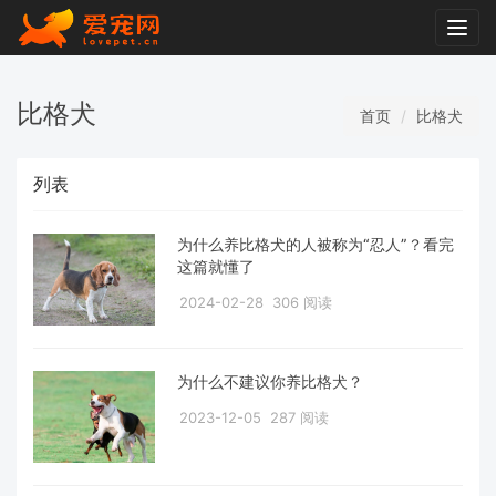
Togg
navig
比格犬
首页
比格犬
列表
为什么养比格犬的人被称为“忍人”？看完
这篇就懂了
2024-02-28
306 阅读
为什么不建议你养比格犬？
2023-12-05
287 阅读