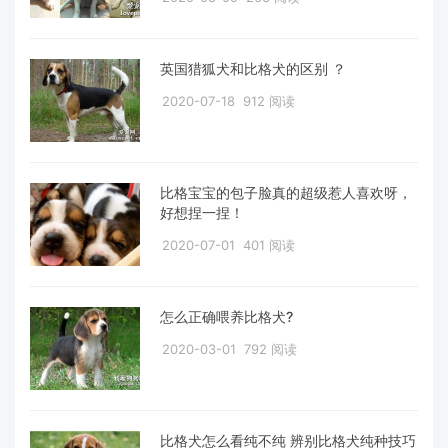
英国猎狐犬和比格犬的区别 ？
2020-07-18
912 阅读
比格宝宝的包子脸真的超级惹人喜欢呀，
好想捏一捏！
2020-07-01
401 阅读
怎么正确喂养比格犬?
2020-03-01
792 阅读
比格犬怎么看纯不纯 辨别比格犬纯种技巧