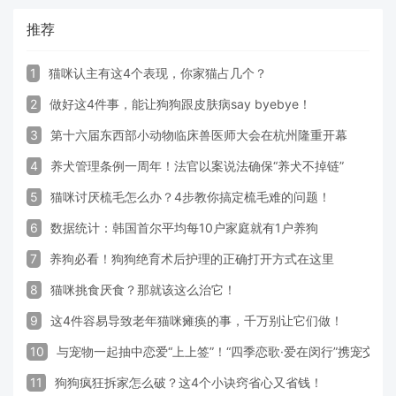
推荐
1
猫咪认主有这4个表现，你家猫占几个？
2
做好这4件事，能让狗狗跟皮肤病say byebye！
3
第十六届东西部小动物临床兽医师大会在杭州隆重开幕
4
养犬管理条例一周年！法官以案说法确保“养犬不掉链”
5
猫咪讨厌梳毛怎么办？4步教你搞定梳毛难的问题！
6
数据统计：韩国首尔平均每10户家庭就有1户养狗
7
养狗必看！狗狗绝育术后护理的正确打开方式在这里
8
猫咪挑食厌食？那就该这么治它！
9
这4件容易导致老年猫咪瘫痪的事，千万别让它们做！
10
与宠物一起抽中恋爱“上上签”！“四季恋歌·爱在闵行”携宠交
11
狗狗疯狂拆家怎么破？这4个小诀窍省心又省钱！