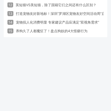
12
英短猫VS美短猫，除了国籍它们之间还有什么区别？
13
打造宠物友好新地标！深圳“罗湖区宠物友好空间活动周”启动
14
宠物拟人化消费明显 专家建议产品应满足“双视角需求”
15
养狗久了人都魔怔了！盘点狗奴的4大怪癖行为