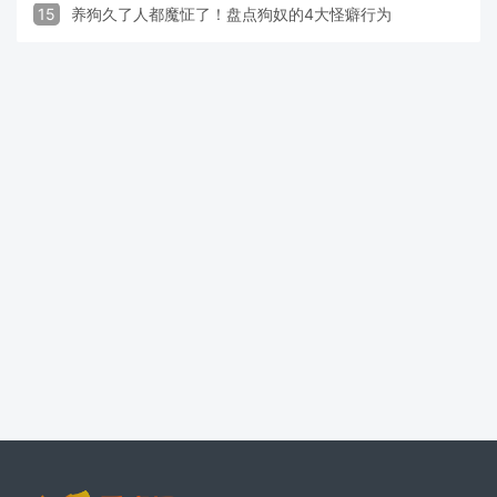
15
养狗久了人都魔怔了！盘点狗奴的4大怪癖行为