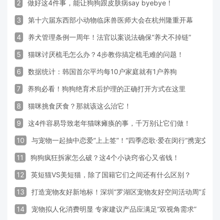
2
做好这4件事，能让狗狗跟皮肤病say byebye！
3
第十六届东西部小动物临床兽医师大会在杭州隆重开幕
4
养犬管理条例一周年！法官以案说法确保“养犬不掉链”
5
猫咪讨厌梳毛怎么办？4步教你搞定梳毛难的问题！
6
数据统计：韩国首尔平均每10户家庭就有1户养狗
7
养狗必看！狗狗绝育术后护理的正确打开方式在这里
8
猫咪挑食厌食？那就该这么治它！
9
这4件容易导致老年猫咪瘫痪的事，千万别让它们做！
10
与宠物一起抽中恋爱“上上签”！“四季恋歌·爱在闵行”携宠交
11
狗狗疯狂拆家怎么破？这4个小诀窍省心又省钱！
12
英短猫VS美短猫，除了国籍它们之间还有什么区别？
13
打造宠物友好新地标！深圳“罗湖区宠物友好空间活动周”启动
14
宠物拟人化消费明显 专家建议产品应满足“双视角需求”