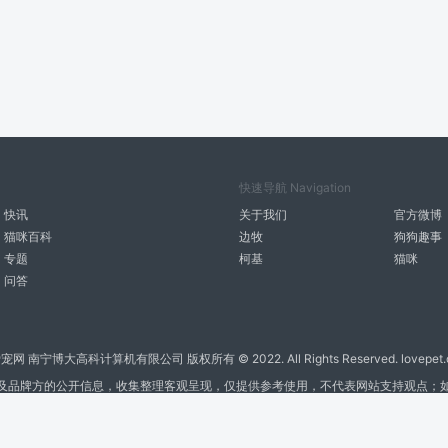
快速导航 Navigation
快讯
关于我们
官方微博
猫咪百科
边牧
狗狗趣事
专题
柯基
猫咪
问答
宠网 南宁博大高科计算机有限公司 版权所有 © 2022. All Rights Reserved. lovepet.
及品牌方的公开信息，收集整理客观呈现，仅提供参考使用，不代表网站支持观点；
商务联系微信: 18977110085 分享更多宠物故事和萌宠趣味
博大软件
盈门
ManualLib
桂ICP备17004674号-20