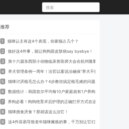
推荐
1
猫咪认主有这4个表现，你家猫占几个？
2
做好这4件事，能让狗狗跟皮肤病say byebye！
3
第十六届东西部小动物临床兽医师大会在杭州隆重开幕
4
养犬管理条例一周年！法官以案说法确保“养犬不掉链”
5
猫咪讨厌梳毛怎么办？4步教你搞定梳毛难的问题！
6
数据统计：韩国首尔平均每10户家庭就有1户养狗
7
养狗必看！狗狗绝育术后护理的正确打开方式在这里
8
猫咪挑食厌食？那就该这么治它！
9
这4件容易导致老年猫咪瘫痪的事，千万别让它们做！