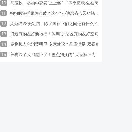
10
与宠物一起抽中恋爱“上上签”！“四季恋歌·爱在闵行”携宠交友引领
11
狗狗疯狂拆家怎么破？这4个小诀窍省心又省钱！
12
英短猫VS美短猫，除了国籍它们之间还有什么区别？
13
打造宠物友好新地标！深圳“罗湖区宠物友好空间活动周”启动
14
宠物拟人化消费明显 专家建议产品应满足“双视角需求”
15
养狗久了人都魔怔了！盘点狗奴的4大怪癖行为