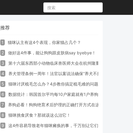
推荐
1
猫咪认主有这4个表现，你家猫占几个？
2
做好这4件事，能让狗狗跟皮肤病say byebye！
3
第十六届东西部小动物临床兽医师大会在杭州隆重开幕
4
养犬管理条例一周年！法官以案说法确保“养犬不掉链”
5
猫咪讨厌梳毛怎么办？4步教你搞定梳毛难的问题！
6
数据统计：韩国首尔平均每10户家庭就有1户养狗
7
养狗必看！狗狗绝育术后护理的正确打开方式在这里
8
猫咪挑食厌食？那就该这么治它！
9
这4件容易导致老年猫咪瘫痪的事，千万别让它们做！