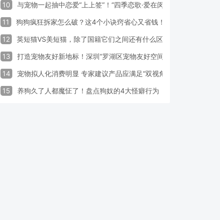
10
与宠物一起抽中恋爱“上上签”！“四季恋歌·爱在闵行”携宠交友引领
11
狗狗疯狂拆家怎么破？这4个小诀窍省心又省钱！
12
英短猫VS美短猫，除了国籍它们之间还有什么区别？
13
打造宠物友好新地标！深圳“罗湖区宠物友好空间活动周”启动
14
宠物拟人化消费明显 专家建议产品应满足“双视角需求”
15
养狗久了人都魔怔了！盘点狗奴的4大怪癖行为