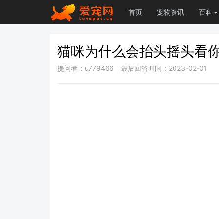
首页
宠物资讯
百科
猫咪为什么会抬头摇头看
提问者：u779466
最后回答时间：2023-02-01