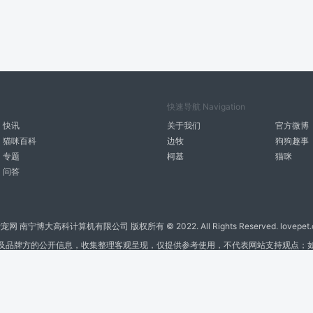
快速导航 Navigation
快讯
关于我们
官方微博
猫咪百科
边牧
狗狗趣事
专题
柯基
猫咪
问答
宠网 南宁博大高科计算机有限公司 版权所有 © 2022. All Rights Reserved. lovepet.
及品牌方的公开信息，收集整理客观呈现，仅提供参考使用，不代表网站支持观点；
商务联系微信: 18977110085 分享更多宠物故事和萌宠趣味
博大软件
盈门
ManualLib
桂ICP备17004674号-20