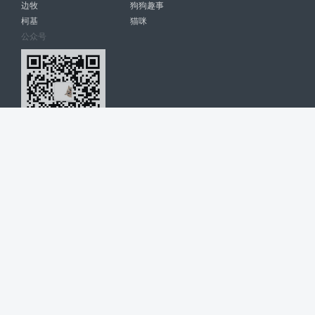
边牧
狗狗趣事
柯基
猫咪
公众号
爱宠网 南宁博大高科计算机有限公司 版权所有 © 2022. All Rights
Reserved. lovepet.cn
网站展示的品牌信息和数据，是基于互联网大数据及品牌方的公开信息，
收集整理客观呈现，仅提供参考使用，不代表网站支持观点；如有侵权、
错误信息，请及时联系我们更正或删除！
商务联系微信: 18977110085 分享更多宠物故事和萌宠趣味
博大软件
盈门
ManualLib
桂ICP备17004674号-20