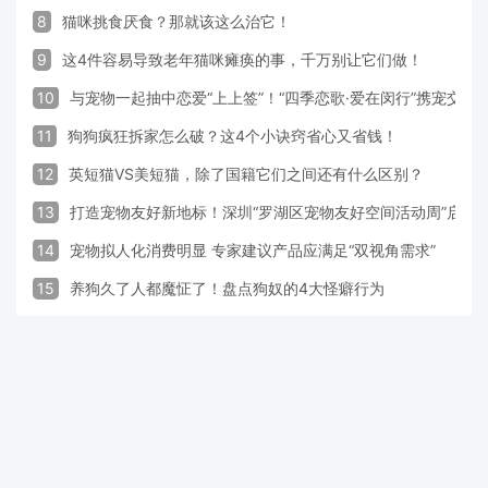
8
猫咪挑食厌食？那就该这么治它！
9
这4件容易导致老年猫咪瘫痪的事，千万别让它们做！
10
与宠物一起抽中恋爱“上上签”！“四季恋歌·爱在闵行”携宠交
11
狗狗疯狂拆家怎么破？这4个小诀窍省心又省钱！
12
英短猫VS美短猫，除了国籍它们之间还有什么区别？
13
打造宠物友好新地标！深圳“罗湖区宠物友好空间活动周”启动
14
宠物拟人化消费明显 专家建议产品应满足“双视角需求”
15
养狗久了人都魔怔了！盘点狗奴的4大怪癖行为