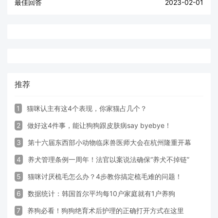
最佳回答
2023-02-01
推荐
1
猫咪认主有这4个表现，你家猫占几个？
2
做好这4件事，能让狗狗跟皮肤病say byebye！
3
第十六届东西部小动物临床兽医师大会在杭州隆重开幕
4
养犬管理条例一周年！法官以案说法确保“养犬不掉链”
5
猫咪讨厌梳毛怎么办？4步教你搞定梳毛难的问题！
6
数据统计：韩国首尔平均每10户家庭就有1户养狗
7
养狗必看！狗狗绝育术后护理的正确打开方式在这里