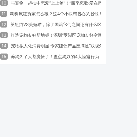
10
与宠物一起抽中恋爱“上上签”！“四季恋歌·爱在闵行”携宠交友引领
11
狗狗疯狂拆家怎么破？这4个小诀窍省心又省钱！
12
英短猫VS美短猫，除了国籍它们之间还有什么区别？
13
打造宠物友好新地标！深圳“罗湖区宠物友好空间活动周”启动
14
宠物拟人化消费明显 专家建议产品应满足“双视角需求”
15
养狗久了人都魔怔了！盘点狗奴的4大怪癖行为