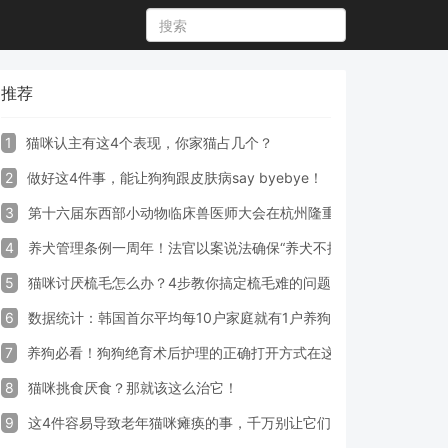
推荐
1
猫咪认主有这4个表现，你家猫占几个？
2
做好这4件事，能让狗狗跟皮肤病say byebye！
3
第十六届东西部小动物临床兽医师大会在杭州隆重开幕
4
养犬管理条例一周年！法官以案说法确保“养犬不掉链”
5
猫咪讨厌梳毛怎么办？4步教你搞定梳毛难的问题！
6
数据统计：韩国首尔平均每10户家庭就有1户养狗
7
养狗必看！狗狗绝育术后护理的正确打开方式在这里
8
猫咪挑食厌食？那就该这么治它！
9
这4件容易导致老年猫咪瘫痪的事，千万别让它们做！