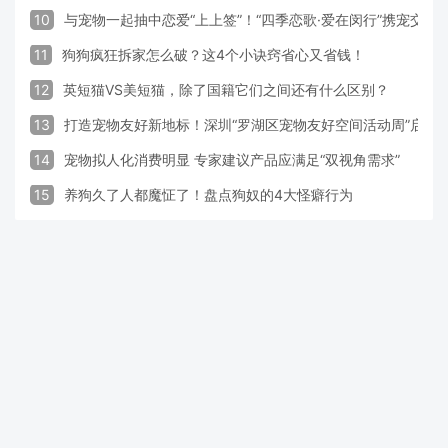
10
与宠物一起抽中恋爱“上上签”！“四季恋歌·爱在闵行”携宠交
11
狗狗疯狂拆家怎么破？这4个小诀窍省心又省钱！
12
英短猫VS美短猫，除了国籍它们之间还有什么区别？
13
打造宠物友好新地标！深圳“罗湖区宠物友好空间活动周”启动
14
宠物拟人化消费明显 专家建议产品应满足“双视角需求”
15
养狗久了人都魔怔了！盘点狗奴的4大怪癖行为