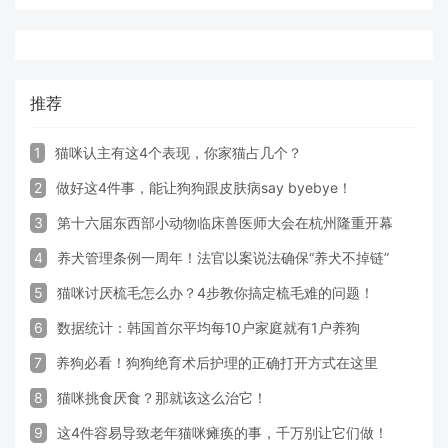
推荐
1
猫咪认主有这4个表现，你家猫占几个？
2
做好这4件事，能让狗狗跟皮肤病say byebye！
3
第十六届东西部小动物临床兽医师大会在杭州隆重开幕
4
养犬管理条例一周年！法官以案说法确保“养犬不掉链”
5
猫咪讨厌梳毛怎么办？4步教你搞定梳毛难的问题！
6
数据统计：韩国首尔平均每10户家庭就有1户养狗
7
养狗必看！狗狗绝育术后护理的正确打开方式在这里
8
猫咪挑食厌食？那就该这么治它！
9
这4件容易导致老年猫咪瘫痪的事，千万别让它们做！