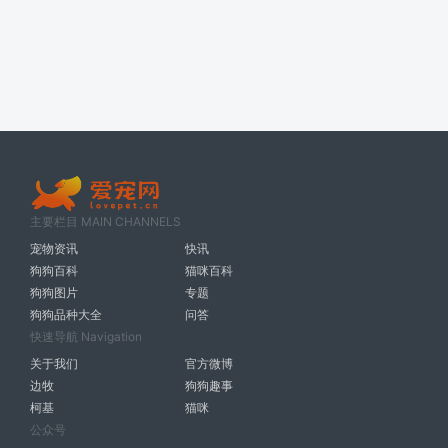
主要栏目 MAIN CHANNELS
宠物资讯
快讯
狗狗百科
猫咪百科
狗狗图片
专题
狗狗品种大全
问答
快速导航 Navigation
关于我们
官方微博
边牧
狗狗趣事
柯基
猫咪
公众号