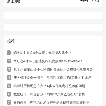
最佳回答
2023-04-19
推荐
1
猫咪认主有这4个表现，你家猫占几个？
2
做好这4件事，能让狗狗跟皮肤病say byebye！
3
第十六届东西部小动物临床兽医师大会在杭州隆重开幕
4
养犬管理条例一周年！法官以案说法确保“养犬不掉链”
5
猫咪讨厌梳毛怎么办？4步教你搞定梳毛难的问题！
6
数据统计：韩国首尔平均每10户家庭就有1户养狗
7
养狗必看！狗狗绝育术后护理的正确打开方式在这里