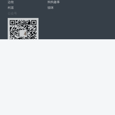
边牧
狗狗趣事
柯基
猫咪
公众号
爱宠网 南宁博大高科计算机有限公司 版权所有 © 2022. All Rights
Reserved. lovepet.cn
网站展示的品牌信息和数据，是基于互联网大数据及品牌方的公开信息，
收集整理客观呈现，仅提供参考使用，不代表网站支持观点；如有侵权、
错误信息，请及时联系我们更正或删除！
商务联系微信: 18977110085 分享更多宠物故事和萌宠趣味
博大软件
盈门
ManualLib
桂ICP备17004674号-20