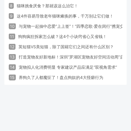
8
猫咪挑食厌食？那就该这么治它！
9
这4件容易导致老年猫咪瘫痪的事，千万别让它们做！
10
与宠物一起抽中恋爱“上上签”！“四季恋歌·爱在闵行”携宠交
11
狗狗疯狂拆家怎么破？这4个小诀窍省心又省钱！
12
英短猫VS美短猫，除了国籍它们之间还有什么区别？
13
打造宠物友好新地标！深圳“罗湖区宠物友好空间活动周”启动
14
宠物拟人化消费明显 专家建议产品应满足“双视角需求”
15
养狗久了人都魔怔了！盘点狗奴的4大怪癖行为