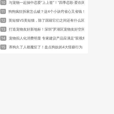
10
与宠物一起抽中恋爱“上上签”！“四季恋歌·爱在闵行”携宠交友引领
11
狗狗疯狂拆家怎么破？这4个小诀窍省心又省钱！
12
英短猫VS美短猫，除了国籍它们之间还有什么区别？
13
打造宠物友好新地标！深圳“罗湖区宠物友好空间活动周”启动
14
宠物拟人化消费明显 专家建议产品应满足“双视角需求”
15
养狗久了人都魔怔了！盘点狗奴的4大怪癖行为