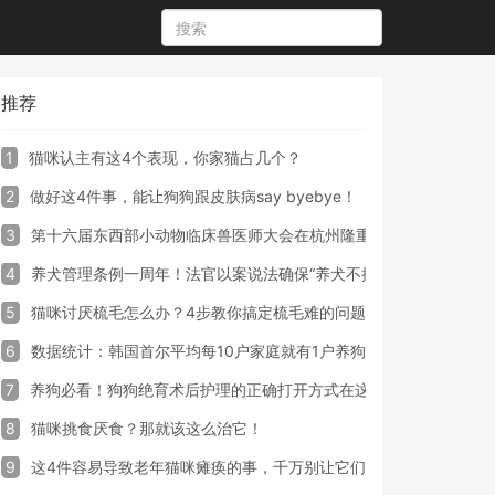
推荐
1
猫咪认主有这4个表现，你家猫占几个？
2
做好这4件事，能让狗狗跟皮肤病say byebye！
3
第十六届东西部小动物临床兽医师大会在杭州隆重开幕
4
养犬管理条例一周年！法官以案说法确保“养犬不掉链”
5
猫咪讨厌梳毛怎么办？4步教你搞定梳毛难的问题！
6
数据统计：韩国首尔平均每10户家庭就有1户养狗
7
养狗必看！狗狗绝育术后护理的正确打开方式在这里
8
猫咪挑食厌食？那就该这么治它！
9
这4件容易导致老年猫咪瘫痪的事，千万别让它们做！