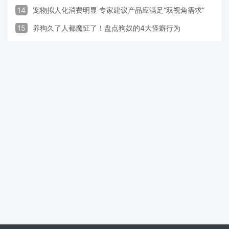
14
宠物拟人化消费明显 专家建议产品应满足“双视角需求”
15
养狗久了人都魔怔了！盘点狗奴的4大怪癖行为