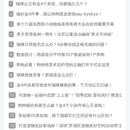
1
猫咪认主有这4个表现，你家猫占几个？
2
做好这4件事，能让狗狗跟皮肤病say byebye！
3
第十六届东西部小动物临床兽医师大会在杭州隆重开幕
4
养犬管理条例一周年！法官以案说法确保“养犬不掉链”
5
猫咪讨厌梳毛怎么办？4步教你搞定梳毛难的问题！
6
数据统计：韩国首尔平均每10户家庭就有1户养狗
7
养狗必看！狗狗绝育术后护理的正确打开方式在这里
8
猫咪挑食厌食？那就该这么治它！
9
这4件容易导致老年猫咪瘫痪的事，千万别让它们做！
10
与宠物一起抽中恋爱“上上签”！“四季恋歌·爱在闵行”携宠交
11
狗狗疯狂拆家怎么破？这4个小诀窍省心又省钱！
12
英短猫VS美短猫，除了国籍它们之间还有什么区别？
13
打造宠物友好新地标！深圳“罗湖区宠物友好空间活动周”启动