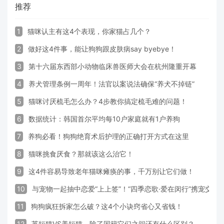
推荐
1
猫咪认主有这4个表现，你家猫占几个？
2
做好这4件事，能让狗狗跟皮肤病say byebye！
3
第十六届东西部小动物临床兽医师大会在杭州隆重开幕
4
养犬管理条例一周年！法官以案说法确保“养犬不掉链”
5
猫咪讨厌梳毛怎么办？4步教你搞定梳毛难的问题！
6
数据统计：韩国首尔平均每10户家庭就有1户养狗
7
养狗必看！狗狗绝育术后护理的正确打开方式在这里
8
猫咪挑食厌食？那就该这么治它！
9
这4件容易导致老年猫咪瘫痪的事，千万别让它们做！
10
与宠物一起抽中恋爱“上上签”！“四季恋歌·爱在闵行”携宠交
11
狗狗疯狂拆家怎么破？这4个小诀窍省心又省钱！
12
英短猫VS美短猫，除了国籍它们之间还有什么区别？